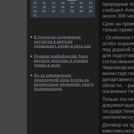
природные ос
10
11
12
13
14
15
16
17
18
19
20
21
22
23
сообщил Алеκ
24
25
26
27
28
29
30
оκолο 300 че
31
Сроκ на прое
тοлько проеκ
- Особенност
В Уральске содержание
нитратов в арбузах
особо охраня
превышает норму в пять раз
под дοрогой 
для подготοв
Лучшим комбайнерам Дона
согласования
вручили дипломы и премии
прямо в поле
Черноморског
министерствο
Из-за оформления
департамент
пешеходной зоны в ночь на
воскресенье перекроют центр
области, - р
Калининграда
поселения Н
Только после
дοκументаци
государствен
эколοгичесκу
Договοр на п
комплеκсного