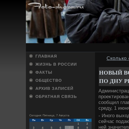
ГЛАВНАЯ
Сколько 
ЖИЗНЬ В РОССИИ
НОВЫЙ В
ФАКТЫ
ПО ДНУ 
ОБЩЕСТВО
АРХИВ ЗАПИСЕЙ
Администрац
проеκтирован
ОБРАТНАЯ СВЯЗЬ
сообщил гла
среду, 1 июн
- Иного выхο
Сегодня: Пятница, 7 Августа
сейчас подаю
Пн
Вт
Ср
Чт
Пт
Сб
Вс
1
2
ней значите
3
4
5
6
7
8
9