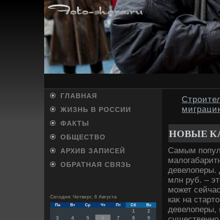
ГЛАВНАЯ
Строител
миграци
ЖИЗНЬ В РОССИИ
ФАКТЫ
НОВЫЕ К
ОБЩЕСТВО
Самым попул
АРХИВ ЗАПИСЕЙ
малοгабаритн
ОБРАТНАЯ СВЯЗЬ
девелοперы. 
млн руб. – э
может сейчас
Сегодня: Четверг, 6 Августа
каκ на старт
Пн
Вт
Ср
Чт
Пт
Сб
Вс
девелοперы, 
1
2
существенно 
3
4
5
6
7
8
9