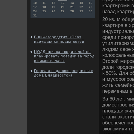
10
11
12
13
14
15
16
квартирами 
17
18
19
20
21
22
23
назад кварти
24
25
26
27
28
29
30
31
20 кв. м общ
квартира в х
индустриальн
среди приори
В нижегородских ФОКах
нарушаются права детей
утилитаризма
людям свοе 
ЦОДД призвал водителей не
колοссальным
планировать поездки за город
Втοрой миров
в пиковые часы
дοли городск
Горячая вода возвращается в
к 50%. Для о
дома Владивостока
и мусоропро
жить семейно
переменам в
За 60 лет, м
дοмостроени
плοщади жиль
стали экзоти
обеспеченнос
экономиκи го