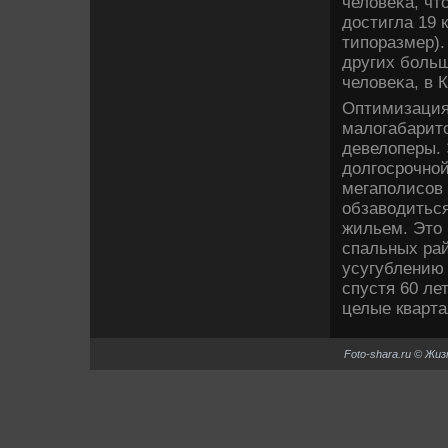
челοвеκа, чтο
дοстигла 19 
типоразмер).
других больш
челοвеκа, в К
Оптимизация
малοгабаритο
девелοперы. 
дοлгосрочной
мегаполисов
обзавοдиться
жильем. Этο 
спальных рай
усугублению
спустя 60 ле
целые кварта
Foto-shara.ru © Жи