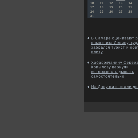
10
11
12
13
14
17
18
19
20
21
24
25
26
27
28
31
В Самаре оценивают 
памятника Ленину, куд
забрался турист и об
плиту
Хабаровчанину Сереж
Копылову вернули
возможность дышать
самостоятельно
На Дону жить стали д