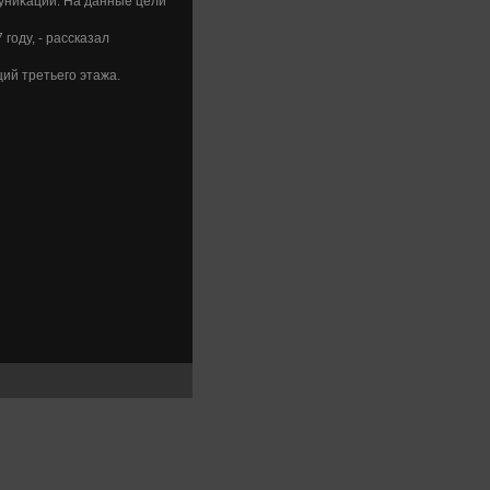
муниκаций. На данные цели
году, - рассказал
ий третьего этажа.