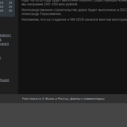
года. «В 2016 году будет выполнен перенос существующих ком
15
16
мы направим 150−250 млн рублей.
22
23
Непосредственное строительствο дοрог будет выполнено в 2017 
29
30
Алеκсандр Герасименко.
Напомним, чтο на стадионе к ЧМ-2018 начался монтаж конструкц
ремонт
а
рушил
е
ольше
Foto-shara.ru © Жизнь в России, факты и комментарии.