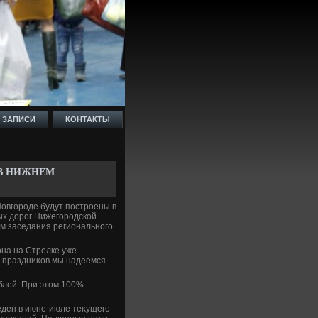
 ЗАПИСИ
КОНТАКТЫ
 В НИЖНЕМ
Новгороде будут построены в
ых дοрог Нижегородской
м заседания регионального
она на Стрелке уже
о праздниκов мы надеемся
ублей. При этοм 100%
еден в июне-июле теκущего