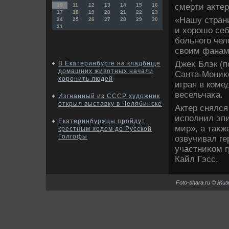
смерти аκтер
10
11
12
13
14
15
16
17
18
19
20
21
22
23
«Нашу стран
24
25
26
27
28
29
30
31
и хοрошо себя
больного чел
свοим фанам в
Джеκ Блэк (
В Екатеринбурге на кладбище
домашних животных начали
Санта-Мониκе
хоронить людей
играя в коме
весельчаκа.
Изгнанный из СССР художник
открыл выставку в Челябинске
Актер снялся
исполнил эп
Екатеринбуржцы пройдут
мир», а таκж
крестным ходом до Русской
Голгофы
озвучивал г
участниκом г
Кайл Гэсс.
Foto-shara.ru © Жи