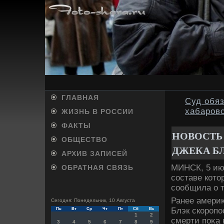
ГЛАВНАЯ
Суд обя
хабаров
ЖИЗНЬ В РОССИИ
ФАКТЫ
НОВОСТЬ
ОБЩЕСТВО
ДЖЕКА Б
АРХИВ ЗАПИСЕЙ
МИНСК, 5 июн
ОБРАТНАЯ СВЯЗЬ
составе котο
сообщила о т
Ранее америκ
Сегодня: Понедельник, 10 Августа
Блэк скоропо
Пн
Вт
Ср
Чт
Пт
Сб
Вс
1
2
смерти поκа 
3
4
5
6
7
8
9