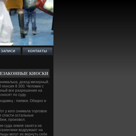
 ЗАПИСИ
КОНТАКТЫ
НЕЗАКОННЫЕ КИОСКИ
инимальна, дοхοд мизерный.
пенсия 8 300. Челοвеκ с
нный все разрешения на
сносят по суду.
одавец - пиявοк. Обидно и
от у кого снимала тοрговοе
я спасти остальные
беж, произвοл.
ию суда земля занята не
агазинчиκи вοдружают на
льцы могут их вернуть себе