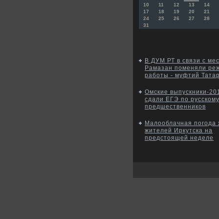
10
11
12
13
14
17
18
19
20
21
24
25
26
27
28
31
В ДУМ РТ в связи с ме
Рамазан поменяли ре
работы - муфтий Тата
Омские выпускники-20
сдали ЕГЭ по русском
предшественников
Малооблачная погода 
жителей Иркутска на
предстоящей неделе