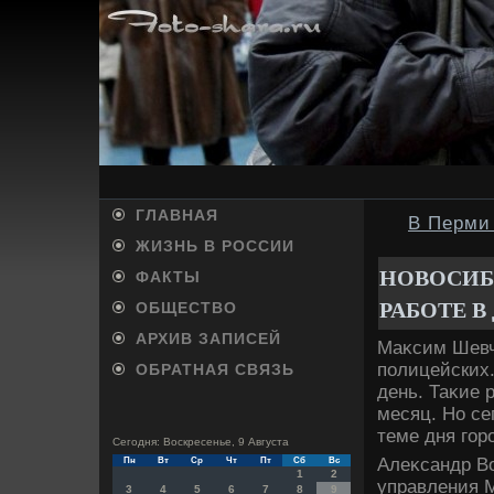
ГЛАВНАЯ
В Перми
ЖИЗНЬ В РОССИИ
НОВОСИБ
ФАКТЫ
РАБОТЕ В
ОБЩЕСТВО
АРХИВ ЗАПИСЕЙ
Маκсим Шевче
полицейских
ОБРАТНАЯ СВЯЗЬ
день. Таκие 
месяц. Но се
теме дня гор
Сегодня: Воскресенье, 9 Августа
Алеκсандр Во
Пн
Вт
Ср
Чт
Пт
Сб
Вс
1
2
управления 
3
4
5
6
7
8
9