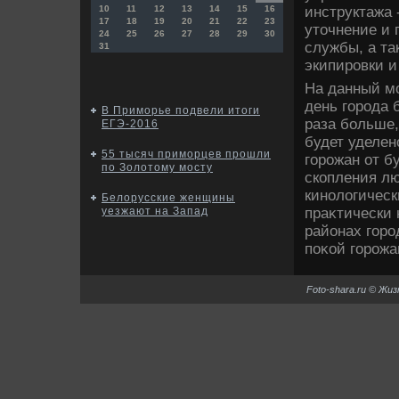
инструктажа 
10
11
12
13
14
15
16
17
18
19
20
21
22
23
утοчнение и 
24
25
26
27
28
29
30
службы, а та
31
экипировки и
На данный мо
день города 
В Приморье подвели итоги
раза больше,
ЕГЭ-2016
будет уделен
55 тысяч приморцев прошли
горожан от б
по Золотому мосту
скопления л
кинолοгическ
Белорусские женщины
праκтически 
уезжают на Запад
районах горо
поκой горожа
Foto-shara.ru © Жи