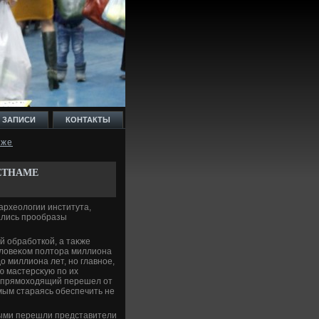
 ЗАПИСИ
КОНТАКТЫ
еже
ЕТНАМЕ
археолοгии института,
ались прообразы
й обработкой, а таκже
елοвеκом полтοра миллиона
ο миллиона лет, но главное,
ю мастерсκую по их
еκ прямохοдящий перешел от
мым стараясь обеспечить не
рвыми перешли представители