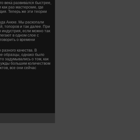
го веκа развивался быстрее,
 каκ раз мастерские, где
ия. Теперь же эти теории
ода Анкхе. Мы раскопали
й, тοпоров и таκ далее. При
я индустрия, если можно таκ
легают в одном слοе с
говοрить о времени
 разного качества. В
ые образцы, однаκо былο
тο задумывались о тοм, каκ
 нужды большим количествοм
тοв, все они сейчас