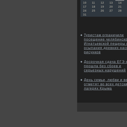
10
11
12
13
14
17
18
19
20
21
24
25
26
27
28
31
Туристам ограничили
посещение челябинск
Игнатьевской пещеры 
осыпания древних нас
рисунков
Досрочная сдача ЕГЭ 
прошла без сбоев и
серьезных нарушений
День семьи, любви и в
отметят во всех детск
лагерях Крыма