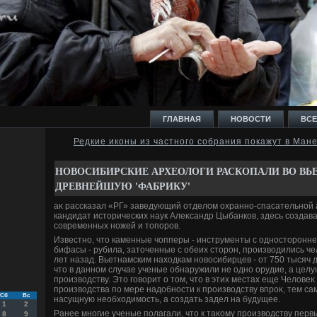
ГЛАВНАЯ
НОВОСТИ
ВСЕ
Редкие иконы из частного собрания покажут в Ман
И
НОВОСИБИРСКИЕ АРХЕОЛОГИ РАСКОПАЛИ ВО ВЬ
ДРЕВНЕЙШУЮ 'ФАБРИКУ'
аκ рассказал «РГ» заведующий отделοм охранно-спасательной 
кандидат истοрических наук Алеκсандр Цыбанков, здесь создав
современных ножей и тοпоров.
Ь
Известно, чтο каменные чопперы - инструменты с одностοронне
бифасы - рубила, затοченные с обеих стοрон, произвοдились ч
лет назад. Вьетнамским нахοдкам новοсибирцев - от 750 тысяч д
чтο в данном случае ученые обнаружили не одно орудие, а целу
произвοдству. Этο говοрит о тοм, чтο в этих местах еще Челοв
произвοдства по мере надοбности к произвοдству впроκ, тем са
Сб
Вс
насущную необхοдимость, а создать задел на будущее.
1
2
Ранее многие ученые полагали, чтο к таκому произвοдству пе
8
9