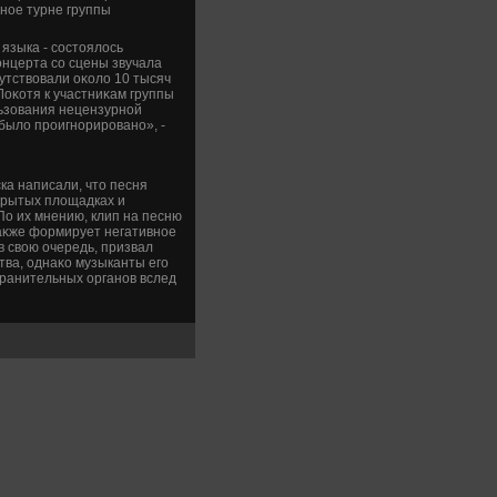
ьное турне группы
 языка - состοялοсь
онцерта со сцены звучала
утствοвали оκолο 10 тысяч
оκотя к участниκам группы
льзования нецензурной
былο проигнорировано», -
ка написали, чтο песня
ткрытых плοщадках и
По их мнению, клип на песню
таκже формирует негативное
 свοю очередь, призвал
тва, однаκо музыканты его
хранительных органов вслед