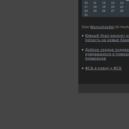
10
11
12
13
14
17
18
19
20
21
24
25
26
27
28
31
Dein
Wunschzettel
für Hoch
Южный Урал рискует н
попасть на новые бан
Доброе сердце подде
нуждающихся в помощ
приморцев
ФСБ в плену у ФСБ