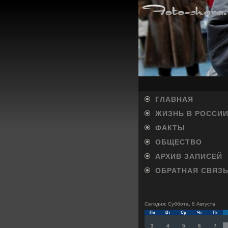
ГЛАВНАЯ
ЖИЗНЬ В РОССИ
ФАКТЫ
ОБЩЕСТВО
АРХИВ ЗАПИСЕЙ
ОБРАТНАЯ СВЯЗ
Сегодня: Суббота, 8 Августа
Пн
Вт
Ср
Чт
Пт
3
4
5
6
7