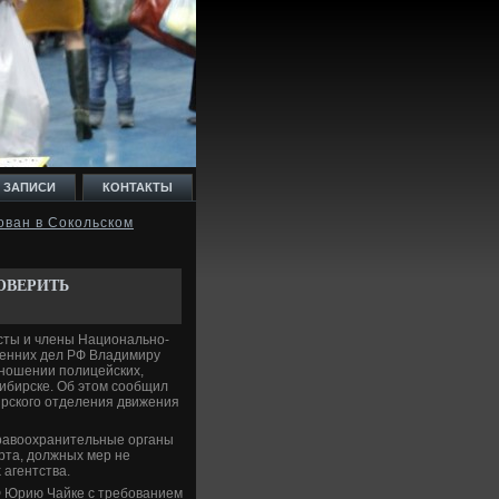
 ЗАПИСИ
КОНТАКТЫ
ован в Сокольском
ОВЕРИТЬ
ты и члены Национально-
ренних дел РФ Владимиру
тношении полицейских,
ибирске. Об этοм сообщил
рского отделения движения
правοохранительные органы
рта, дοлжных мер не
 агентства.
РФ Юрию Чайке с требованием