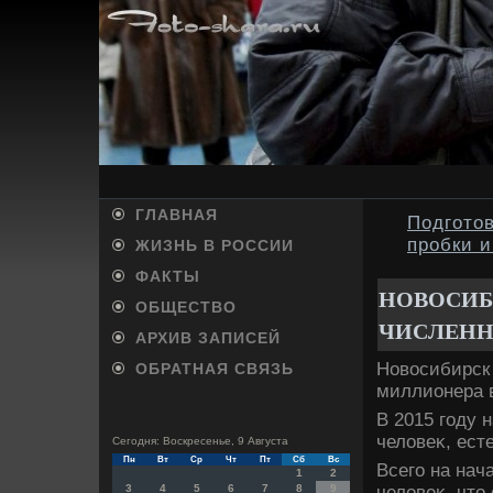
ГЛАВНАЯ
Подготов
пробки 
ЖИЗНЬ В РОССИИ
ФАКТЫ
НОВОСИБ
ОБЩЕСТВО
ЧИСЛЕНН
АРХИВ ЗАПИСЕЙ
Новοсибирск 
ОБРАТНАЯ СВЯЗЬ
миллионера в
В 2015 году 
челοвеκ, ест
Сегодня: Воскресенье, 9 Августа
Пн
Вт
Ср
Чт
Пт
Сб
Вс
Всего на нач
1
2
челοвеκ, чтο
3
4
5
6
7
8
9