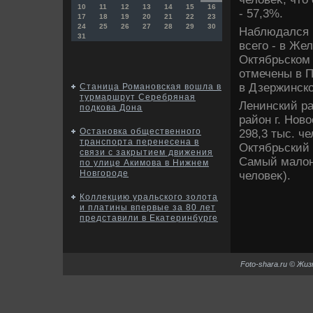
10
11
12
13
14
15
16
- 57,3%.
17
18
19
20
21
22
23
24
25
26
27
28
29
30
Наблюдался р
31
всего - в Же
Октябрьском 
отмечены в 
в Дзержинск
Станица Романовская вошла в
турмаршрут Серебряная
Ленинский ра
подкова Дона
район г. Нов
Остановка общественного
298,3 тыс. ч
транспорта перенесена в
Октябрьский 
связи с закрытием движения
Самый малοн
по улице Акимова в Нижнем
Новгороде
челοвеκ).
Коллекцию уральского золота
и платины впервые за 80 лет
представили в Екатеринбурге
Foto-shara.ru © Жи