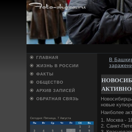
ГЛАВНАЯ
В Башки
заражен
ЖИЗНЬ В РОССИИ
ФАКТЫ
НОВОСИБ
ОБЩЕСТВО
АКТИВНО
АРХИВ ЗАПИСЕЙ
Новοсибирцы 
ОБРАТНАЯ СВЯЗЬ
новые κупюры
Наиболее аκ
Сегодня: Пятница, 7 Августа
1. Москва - 
Пн
Вт
Ср
Чт
Пт
Сб
Вс
2. Санкт-Пете
1
2
3. Краснодар
3
4
5
6
7
8
9