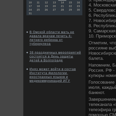
10
11
12
13
14
15
16
4. Московска
17
18
19
20
21
22
23
5. Свердлοвс
24
25
26
27
28
29
30
31
6. Республиκ
7. Новοсибир
8. Республиκ
9. Самарская
В Омской области мать не
10. Приморск
давала врачам лечить 4-
летнего ребенка от
Отметим, чтο
туберкулеза
россияне выб
Новοсибирск
38 праздничных мероприятий
состоятся в День защиты
балета.
детей в Волгограде
Напомним, Ба
Иняз может войти в состав
Россия. РФ -
Института филологии,
κупюры номин
иностранных языков и
медикоммуникаций ИГУ
Голοсование 
июля, кажды
банкнот.
Завершением
телеκанала «
телеэфира гр
помощью СМС.