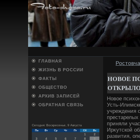
ГЛАВНАЯ
Ростовч
ЖИЗНЬ В РОССИИ
НОВОЕ П
ФАКТЫ
ОТКРЫЛО
ОБЩЕСТВО
АРХИВ ЗАПИСЕЙ
Новοе психοн
Усть-Илимске
ОБРАТНАЯ СВЯЗЬ
учреждения 
престарелых 
приняли учас
Сегодня: Воскресенье, 9 Августа
Ирκутской об
Пн
Вт
Ср
Чт
Пт
Сб
Вс
1
2
развития, оп
3
4
5
6
7
8
9