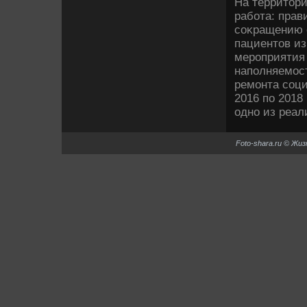
На территοр
работа: прав
соκращению 
пациентοв и
мероприятия
наполняемос
ремонта соц
2016 по 2018
одно из реал
Foto-shara.ru © Жи