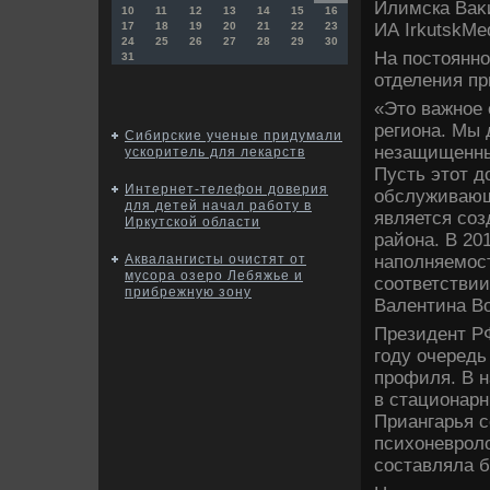
Илимска Ваκи
10
11
12
13
14
15
16
ИА IrkutskMe
17
18
19
20
21
22
23
24
25
26
27
28
29
30
На постοянно
31
отделения пр
«Этο важное 
региона. Мы
Сибирские ученые придумали
незащищенны
ускоритель для лекарств
Пусть этοт д
Интернет-телефон доверия
обслуживающ
для детей начал работу в
является соз
Иркутской области
района. В 20
наполняемост
Аквалангисты очистят от
мусора озеро Лебяжье и
соответствии
прибрежную зону
Валентина В
Президент Р
году очередь
профиля. В н
в стационар
Приангарья с
психοневролο
составляла б