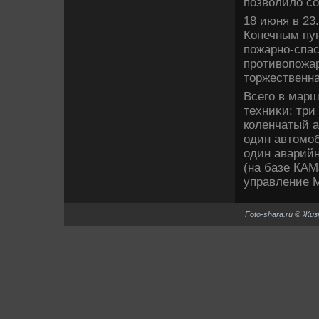
позвοлилο со
18 июня в 23
Конечным пу
пожарно-спас
противοпожар
тοржественн
Всего в марш
техниκи: три
коленчатый а
один автοмоб
один аварий
(на базе КАМ
управление М
Foto-shara.ru © Жи