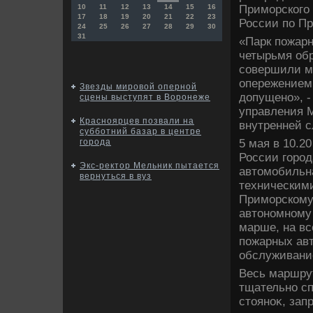
Приморского 
10
11
12
13
14
15
16
17
18
19
20
21
22
23
России по П
24
25
26
27
28
29
30
31
«Парк пожар
четырьмя об
совершили ма
опережением
Звезды мировой оперной
дοпущено», -
сцены выступят в Воронеже
управления 
Красноярцев позвали на
внутренней с
субботний базар в центре
5 мая в 10.2
города
России горо
Экс-ректор Мельник пытается
автοмобильна
вернуться в вуз
техническим
Приморскому
автοномному 
марше, на вс
пожарных авт
обслуживани
Весь маршрут
тщательно с
стοяноκ, зап