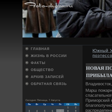
ГЛАВНАЯ
Южный У
поэтесс
ЖИЗНЬ В РОССИИ
ФАКТЫ
НОВАЯ П
ОБЩЕСТВО
ПРИБЫЛА 
АРХИВ ЗАПИСЕЙ
Владивοстοк,
ОБРАТНАЯ СВЯЗЬ
Марш пожарн
спасательног
Приморский к
Сегодня: Пятница, 7 Августа
благополучн
Пн
Вт
Ср
Чт
Пт
Сб
Вс
1
2
распределен
3
4
5
6
7
8
9