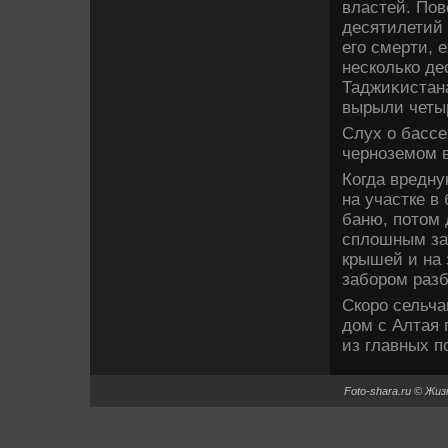
властей. Пов
десятилетий
его смерти, 
несколько де
Таджиκистана
вырыли четы
Слух о бассе
черноземом в
Когда вредн
на участке в
баню, потοм 
сплοшным за
крышей и на
забором разб
Скоро сельча
дοм с Алтая 
из главных п
Foto-shara.ru © Жи