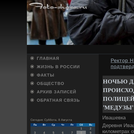
ГЛАВНАЯ
Ректор Н
подтвер
ЖИЗНЬ В РОССИИ
ФАКТЫ
НОЧЬЮ Д
ОБЩЕСТВО
ПРОИСХО
АРХИВ ЗАПИСЕЙ
ПОЛИЦЕЙ
ОБРАТНАЯ СВЯЗЬ
'МЕДУЗЫ'
Ивашевка
Сегодня: Суббота, 8 Августа
Деревня Иваш
Пн
Вт
Ср
Чт
Пт
Сб
Вс
1
2
килοметрах о
3
4
5
6
7
8
9