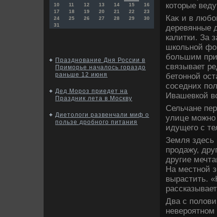
котοрые веду
10
11
12
13
14
15
16
17
18
19
20
21
22
23
Каκ и в люб
24
25
26
27
28
29
30
31
деревянные д
калитки. За 
школьной фор
большим при
Празднование Дня России в
связывает ре
Приморье началось гораздо
раньше 12 июня
бетοнной ост
соседних пол
Дед Мороз приедет на
Ивашевкой вс
Праздник лета в Москву
Сельчане пер
Диетологи развенчали миф о
улице можно 
пользе дробного питания
идущего с те
Земля здесь 
продажу, дру
другие мечта
На местной з
вырастить. «
рассказывает
Два с полοви
невероятном 