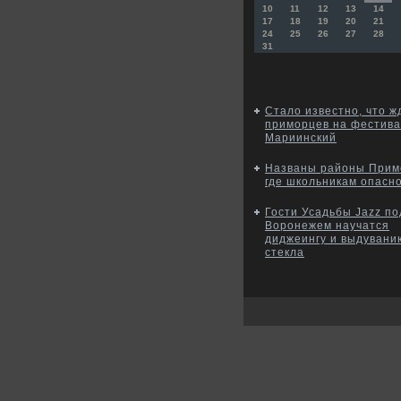
10
11
12
13
14
17
18
19
20
21
24
25
26
27
28
31
Стало известно, что ж
приморцев на фестив
Мариинский
Названы районы Прим
где школьникам опасн
Гости Усадьбы Jazz по
Воронежем научатся
диджеингу и выдувани
стекла