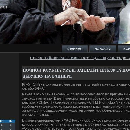
ГЛАВНАЯ
НОВОСТИ
ВСЕ
Прибалтийская экзотика: шоколад со вкусом сыра, 
И
НОЧНОЙ КЛУБ НА УРАЛЕ ЗАПЛАТИТ ШТРАФ ЗА 
ДЕВУШКУ НА БАННЕРЕ
Клуб «Chili» в Екатеринбурге заплатит штраф за ненадлежащую
службе УФАС.
Ранее в отношении клуба было возбуждено дело по признакам
Ь
законодательства. К антимонопольщикам обратился горожанин,
рекламу «Chili». На баннере написано «CHILI Night club Мне нра
изображена девушка, которая размещена к зрителю спиной и н
заявителя и облик девушки, «одетой в короткое облегающее пл
женские ягодицы».
В июне в свердловском УФАС России состоялось рассмотрение д
Сб
Вс
которого комиссия признала рекламу клуба ненадлежащей, на
1
2
«О рекламе». К ответственности был привлечен рекламодатель
8
9