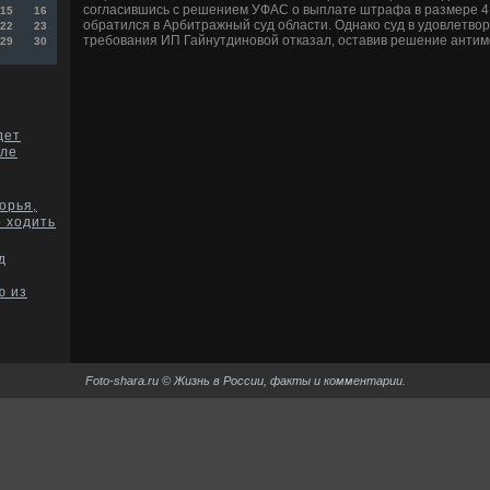
согласившись с решением УФАС о выплате штрафа в размере 4 
15
16
обратился в Арбитражный суд области. Однако суд в удовлетво
22
23
требования ИП Гайнутдиновой отказал, оставив решение антим
29
30
дет
але
орья,
о ходить
д
ю из
Foto-shara.ru © Жизнь в России, факты и комментарии.