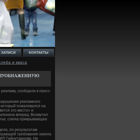
 ЗАПИСИ
КОНТАКТЫ
хлеба и кваса
ПОЛУОБНАЖЕННУЮ
 рекламу, сообщили в пресс-
 нарушения рекламного
 который пожаловался на
вится это место» и
аклонена вперед. Возмутил
атье, слегка прикрывающее
ела, по результатам
рушающей требования закона
 ИП Гайнутдинова. Не