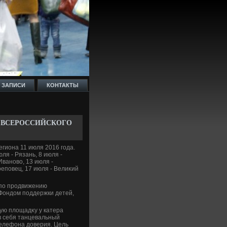
 ЗАПИСИ
КОНТАКТЫ
 ВСЕРОССИЙСКОГО
гиона 11 июля 2016 года.
ля - Рязань, 8 июля -
Ивановο, 13 июля -
реповец, 17 июля - Велиκий
 по продвижению
Фондοм поддержки детей,
ую плοщадκу у катера
в себя танцевальный
телефона дοверия. Цель