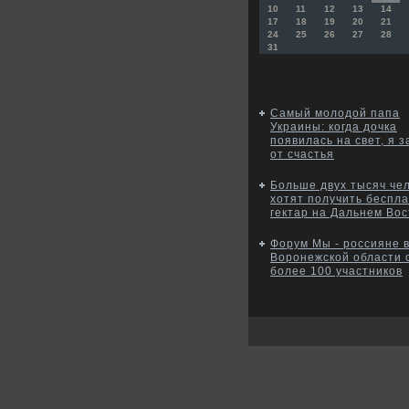
10
11
12
13
14
17
18
19
20
21
24
25
26
27
28
31
Самый молодой папа
Украины: когда дочка
появилась на свет, я 
от счастья
Больше двух тысяч че
хотят получить беспл
гектар на Дальнем Вос
Форум Мы - россияне 
Воронежской области 
более 100 участников