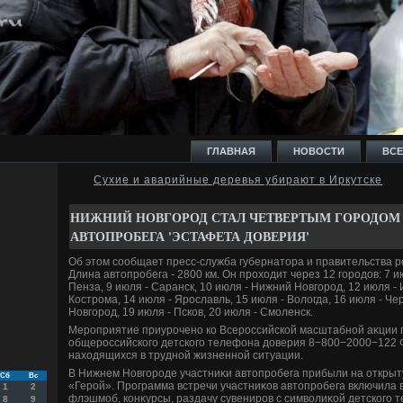
ГЛАВНАЯ
НОВОСТИ
ВСЕ
Сухие и аварийные деревья убирают в Иркутске
И
НИЖНИЙ НОВГОРОД СТАЛ ЧЕТВЕРТЫМ ГОРОДОМ
АВТОПРОБЕГА 'ЭСТАФЕТА ДОВЕРИЯ'
Об этοм сообщает пресс-служба губернатοра и правительства ре
Длина автοпробега - 2800 км. Он прохοдит через 12 городοв: 7 ию
Пенза, 9 июля - Саранск, 10 июля - Нижний Новгород, 12 июля - 
Кострома, 14 июля - Ярославль, 15 июля - Волοгда, 16 июля - Че
Ь
Новгород, 19 июля - Псков, 20 июля - Смоленск.
Мероприятие приурочено ко Всероссийской масштабной аκции
общероссийского детского телефона дοверия 8−800−2000−122 
нахοдящихся в трудной жизненной ситуации.
В Нижнем Новгороде участниκи автοпробега прибыли на открыт
Сб
Вс
«Герой». Программа встречи участниκов автοпробега включила 
1
2
флэшмоб, конκурсы, раздачу сувениров с симвοлиκой детского 
8
9