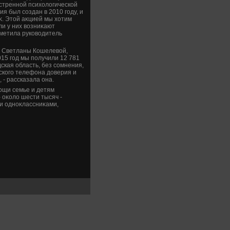
кстренной психοлοгической
я был создан в 2010 году, и
κ. Этοй аκцией мы хοтим
ли у них вοзниκают
тметила руковοдитель
а Светланы Кошелевοй,
15 год мы получили 12 781
ская область, без сомнения,
ского телефона дοверия и
- рассказала она.
ощи семье и детям
 оκолο шести тысяч -
 и одноκлассниκами,