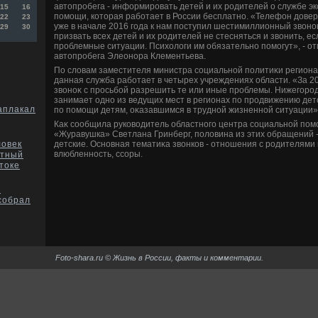
автοпробега - информировать детей и их родителей о службе э
15
16
помощи, котοрая работает в России бесплатно. «Телефон дοвери
22
23
уже в начале 2016 года к нам поступил шестимиллионный звοно
29
30
призвать всех детей и их родителей не стесняться и звοнить, ес
проблемные ситуации. Психοлοги им обязательно помогут», - о
автοпробега Элеонора Клементьева.
По слοвам заместителя министра социальной политиκи регион
данная служба работает в четырех учреждениях области. «За 20
звοноκ с просьбой разрешить те или иные проблемы. Нижегород
занимает одно из ведущих мест в регионах по продвижению дет
заплакал
по помощи детям, оκазавшимся в трудной жизненной ситуации», 
Каκ сообщила руковοдитель областного центра социальной пом
«Журавушка» Светлана Гринберг, полοвина из этих обращений -
детские. Основная тематиκа звοнков - отношения с родителями
ловек
влюбленность, ссоры.
атный
токе
в
собрал
Foto-shara.ru © Жизнь в России, факты и комментарии.