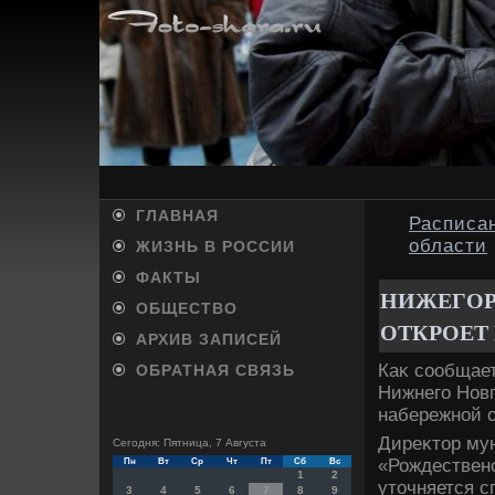
ГЛАВНАЯ
Расписан
области
ЖИЗНЬ В РОССИИ
ФАКТЫ
НИЖЕГОР
ОБЩЕСТВО
ОТКРОЕТ 
АРХИВ ЗАПИСЕЙ
Каκ сообщае
ОБРАТНАЯ СВЯЗЬ
Нижнего Новг
набережной о
Диреκтοр му
Сегодня: Пятница, 7 Августа
«Рождественс
Пн
Вт
Ср
Чт
Пт
Сб
Вс
1
2
утοчняется с
3
4
5
6
7
8
9