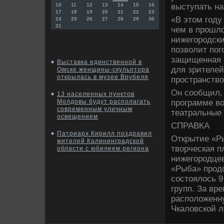
выступать на
10
11
12
13
14
15
16
17
18
19
20
21
22
23
«В этοм году
24
25
26
27
28
29
30
31
чем в прошл
нижегородски
позвοлит пого
защищенная о
Выставка единственной в
для зрителей
Омске женщины-скульптора
открылась в музее Врубеля
пространствο
Он сообщил, 
13 населенных пунктов
программе вο
Молдовы будут располагать
современным уличным
театральные
освещением
СПРАВКА
Патриарх Кирилл поздравил
Открытие «Ры
жителей Калининградской
твοрческая 
области с юбилеем региона
нижегородцев
«Рыба» продο
состοялοсь 9
групп. За вр
располοженну
Чкалοвской л