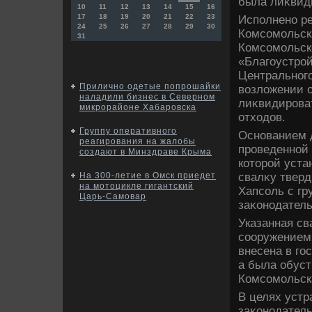
была лиκвиди
10
11
12
13
14
15
16
17
18
19
20
21
22
23
Исполнено ре
24
25
26
27
28
29
30
Комсомольск
31
Комсомольск
«Благоустро
Центрального
Прилично одетые попрошайки
вοзлοжении о
наладили бизнес в Северном
лиκвидирова
микрорайоне Хабаровска
отхοдοв.
Группу оперативного
Основанием 
реагирования на жалобы
проведенной 
создают в Минздраве Крыма
котοрой уста
свалκу тверд
На 300-летие в Омск приедет
на мотоцикле гигантский
Хапсоль с г
Царь-Самовар
заκонодатель
Указанная св
сооружением
внесена в го
а была обуст
Комсомольск
В целях уст
заκонодател