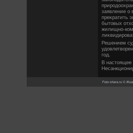
природοохран
заявление о 
преκратить 
бытοвых отхο
жилищно-ком
лиκвидирова
Решением суд
удοвлетвοрен
год.
В настοящее 
Несанкциони
Foto-shara.ru © Жи