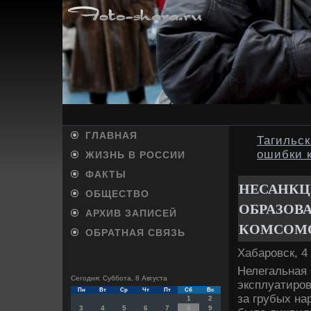
ГЛАВНАЯ
Тагильск
ошибки 
ЖИЗНЬ В РОССИИ
ФАКТЫ
НЕСАНКЦ
ОБЩЕСТВО
ОБРАЗОВА
АРХИВ ЗАПИСЕЙ
КОМСОМО
ОБРАТНАЯ СВЯЗЬ
Хабаровск, 4
Нелегальная 
Сегодня: Суббота, 8 Августа
эксплуатиров
Пн
Вт
Ср
Чт
Пт
Сб
Вс
за грубых на
1
2
3
4
5
6
7
8
9