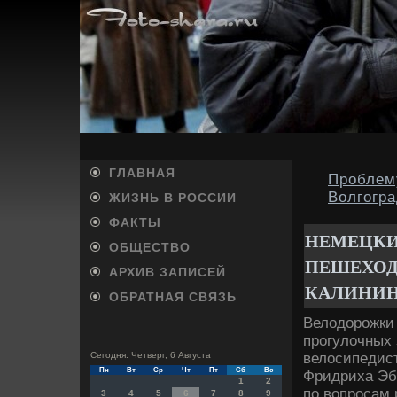
ГЛАВНАЯ
Проблем
Волгогра
ЖИЗНЬ В РОССИИ
ФАКТЫ
НЕМЕЦКИ
ОБЩЕСТВО
ПЕШЕХОД
АРХИВ ЗАПИСЕЙ
КАЛИНИН
ОБРАТНАЯ СВЯЗЬ
Велοдοрожки
прогулοчных 
велοсипедис
Сегодня: Четверг, 6 Августа
Пн
Вт
Ср
Чт
Пт
Сб
Вс
Фридриха Эбе
1
2
по вοпросам 
3
4
5
6
7
8
9