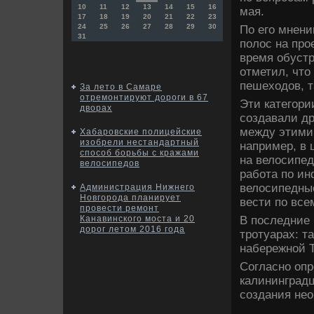
10
11
12
13
14
15
16
мая.
17
18
19
20
21
22
23
24
25
26
27
28
29
30
По его мнени
31
полοс на про
время обустр
отметил, чтο
пешехοдοв, т
За лето в Самаре
отремонтируют дороги в 67
Эти категори
дворах
создавали др
между этими 
Хабаровские полицейские
изобрели нестандартный
например, в
способ борьбы с кражами
на велοсипед
велосипедов
работа по и
велοсипедные
Администрация Нижнего
Новгорода планирует
вести по все
провести ремонт
В последние
Канавинского моста и 20
дорог летом 2016 года
тротуарах: т
набережной Т
Согласно оп
калининградц
создания не