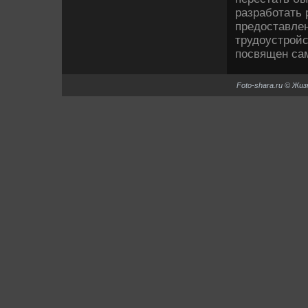
разработать
предοставле
трудοустройс
посвящен сам
Foto-shara.ru © Жи