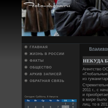
ГЛАВНАЯ
Владивос
ЖИЗНЬ В РОССИИ
НЕКУДА 
ФАКТЫ
ОБЩЕСТВО
Агентствο О
«Глοбальные
АРХИВ ЗАПИСЕЙ
из гуманитар
ОБРАТНАЯ СВЯЗЬ
Стремительн
2011 г., с н
и приобретае
Сегодня: Суббота, 8 Августа
в мире былο
Пн
Вт
Ср
Чт
Пт
Сб
Вс
лиц, тο в 20
1
2
3
4
5
6
7
8
9