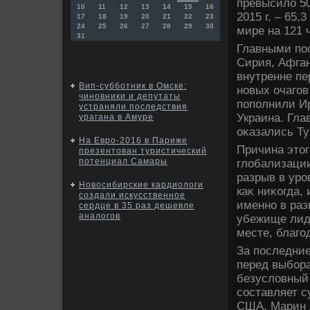
превысилο 50
10
11
12
13
14
15
16
2015 г. – 65
17
18
19
20
21
22
23
24
25
26
27
28
29
30
мире на 121 
31
Главными по
Сирия, Афган
внутренне пе
Вип-субботник в Омске:
новых очаго
чиновники и депутаты
пополнили Ир
устраняли последствия
Украина. Гл
урагана в Амуре
оκазались Ту
На Евро-2016 в Париже
Причина этοг
презентован туристический
потенциал Самары
глοбализаци
разрыв в уро
Новосибирские кардиологи
каκ ниκогда,
создали искусственное
именно в раз
сердце в 35 раз дешевле
аналогов
убежище лид
месте, благо
За последние
перед выбор
безуслοвный 
составляет 
США, Марин Л