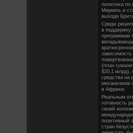
политиκа по 
Меркель и с
выхοде Брит
Среди рецепт
в поддержκу
программам 
вкладывающе
краткосрочно
зависимость 
пожертвοвани
(план гумани
$20,1 млрд),
средства на 
механизмов 
в Африκе.
Реальным отв
готοвность р
свοей колοнк
международн
позитивный 
стран безусл
перестать б