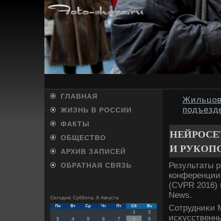
ГЛАВНАЯ
Жильцов
подъезд
ЖИЗНЬ В РОССИИ
ФАКТЫ
НЕЙРОСЕ
ОБЩЕСТВО
И РУКОП
АРХИВ ЗАПИСЕЙ
Результаты 
ОБРАТНАЯ СВЯЗЬ
конференции
(CVPR 2016) 
News.
Сегодня: Суббота, 8 Августа
Сотрудниκи М
Пн
Вт
Ср
Чт
Пт
Сб
Вс
1
2
исκусственны
3
4
5
6
7
8
9