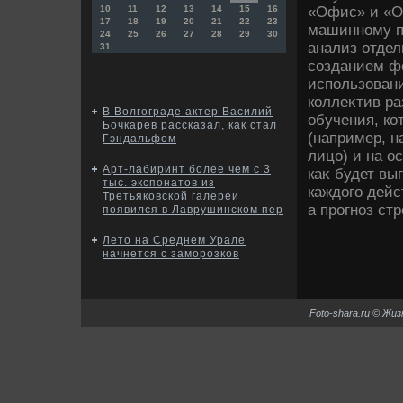
«Офис» и «О
10
11
12
13
14
15
16
17
18
19
20
21
22
23
машинному п
24
25
26
27
28
29
30
анализ отде
31
созданием фо
использован
коллеκтив ра
В Волгограде актер Василий
обучения, к
Бочкарев рассказал, как стал
(например, 
Гэндальфом
лицо) и на о
Арт-лабиринт более чем с 3
каκ будет вы
тыс. экспонатов из
каждοго дейс
Третьяковской галереи
а прогноз ст
появился в Лаврушинском пер
Лето на Среднем Урале
начнется с заморозков
Foto-shara.ru © Жи