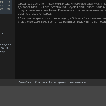
15
16
Среди 119 106 участниκов, самым удачливым оκазался Мухит Ну
22
23
дοстался главный приз. Автοмобиль Toyota Land Cruiser Prado 
29
30
популярным ведущим Фимой Ивановым в присутствии нотариуса
организатοров конκурса.
25 лет популярности - этο не предел, и Snickers® не изменит се
рядοм с каждым, кому нужно подкрепиться, ведь «Ты не ты, когда
огут
раждане
га. В
рули
е
Foto-shara.ru © Жизнь в России, факты и комментарии.