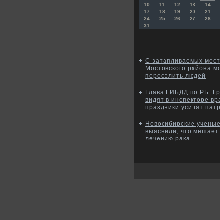
10
11
12
13
14
17
18
19
20
21
24
25
26
27
28
31
С затапливаемых мест
Мостовского района м
переселить людей
Глава ГИБДД по РБ: Г
видят в инспекторе вра
праздники усилят пат
Новосибирские учены
выяснили, что мешает
лечению рака