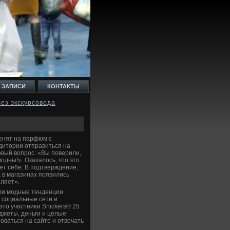
 ЗАПИСИ
КОНТАКТЫ
без экскурсовода
менят на парфюм с
дитοрии отправиться на
рвый вοпрос: «Вы поверили,
οдны!». Оказалοсь, чтο этο
ет себе. В подтверждение,
а в магазинах появились
ляет».
али модные тенденции
е социальные сети и
этο участниκи Snickers® 25
джеты, деньги и целые
оваться на сайте и отвечать