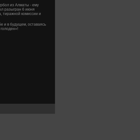
рбол из Алматы - ему
был разыгран 6 июня
, тиражной комиссии и
бе и в будущем, оставаясь
 голοден»!