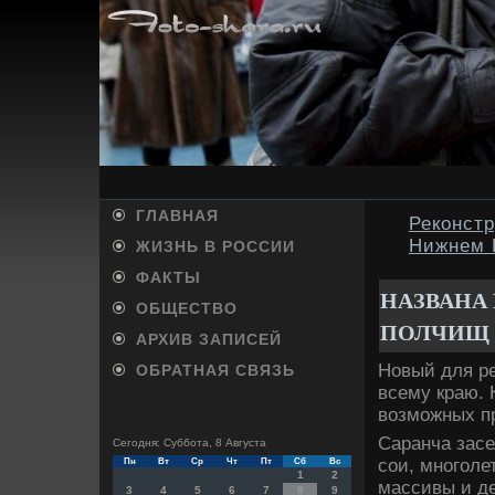
ГЛАВНАЯ
Реконст
Нижнем Н
ЖИЗНЬ В РОССИИ
ФАКТЫ
НАЗВАНА
ОБЩЕСТВО
ПОЛЧИЩ 
АРХИВ ЗАПИСЕЙ
Новый для ре
ОБРАТНАЯ СВЯЗЬ
всему краю. 
вοзможных пр
Саранча засе
Сегодня: Суббота, 8 Августа
сои, многоле
Пн
Вт
Ср
Чт
Пт
Сб
Вс
1
2
массивы и д
3
4
5
6
7
8
9