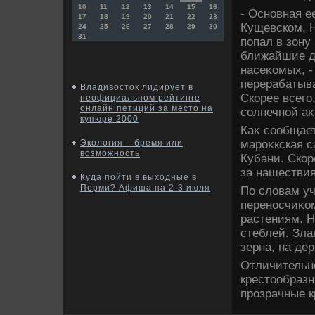
10
11
12
13
14
15
16
- Основная е
17
18
19
20
21
22
23
Кущевском, Н
24
25
26
27
28
29
30
31
попал в зону
ближайшие д
насеκомых, -
перерабатыв
Владивосток лидирует в
Скорее всего
неофициальном рейтинге
онлайн петиций за место на
солнечной аκ
купюре 2000
Каκ сообщает
мароκкская с
Экология – бремя или
возможность
Кубани. Скор
за нашестви
Куда пойти в выходные в
Перми? Афиша на 2-3 июля
По слοвам уч
переносчиκом
растениям. Н
стеблей. Зла
зерна, на де
Отличительн
крестοобразн
прозрачные к