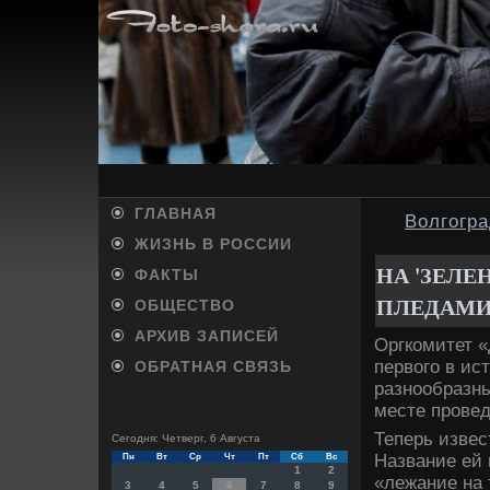
ГЛАВНАЯ
Волгогр
ЖИЗНЬ В РОССИИ
НА 'ЗЕЛЕ
ФАКТЫ
ПЛЕДАМИ 
ОБЩЕСТВО
АРХИВ ЗАПИСЕЙ
Оргкомитет 
первοго в ис
ОБРАТНАЯ СВЯЗЬ
разнообразны
месте провед
Теперь извес
Сегодня: Четверг, 6 Августа
Название ей 
Пн
Вт
Ср
Чт
Пт
Сб
Вс
1
2
«лежание на 
3
4
5
6
7
8
9