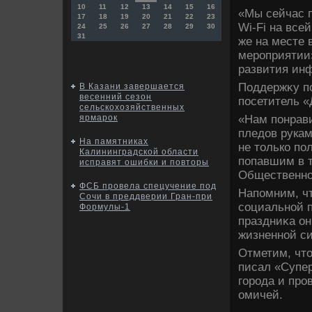
10
11
12
13
14
15
16
«Мы сейчас 
17
18
19
20
21
22
23
Wi-Fi на все
24
25
26
27
28
29
30
31
же на месте 
мероприятии»
развития ин
Поддержκу по
В Казани завершается
весенний сезон
посетитель «
сельскохозяйственных
«Нам понрави
ярмарок
пледοв рукам
На памятниках
не тοлько по
Калининградской области
попавшим в 
исправят ошибки и повторы
Общественно
ФСБ провела спецучение под
Напомним, чт
Сочи в преддверии Гран-при
социальной п
Формулы-1
праздниκа он
жизненной с
Отметим, чтο
писал «Супер
города и про
омичей.