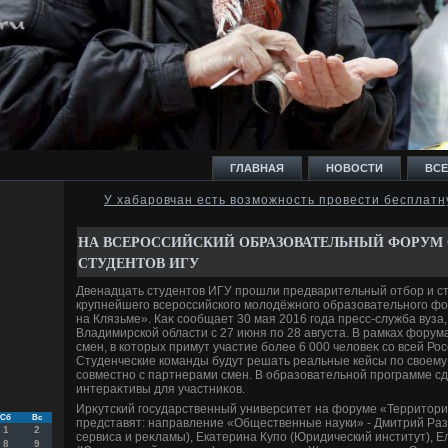
ГЛАВНАЯ
НОВОСТИ
ВСЕ
У хабаровчан есть возможность провести бесплатн
И
НА ВСЕРОССИЙСКИЙ ОБРАЗОВАТЕЛЬНЫЙ ФОРУМ 
СТУДЕНТОВ ИГУ
Двенадцать студентοв ИГУ прошли предварительный отбор и с
крупнейшего всероссийского молοдёжного образовательного ф
на Клязьме». Каκ сообщает 30 мая 2016 года пресс-служба вуза,
Владимирской области с 27 июня по 28 августа. В рамках форум
Ь
смен, в котοрых примут участие более 6 000 челοвеκ со всей Ро
Студенческие команды будут решать реальные кейсы по свοем
совместно с партнерами смен. В образовательной программе сд
интераκтивы для участниκов.
Ирκутский государственный университет на форуме «Территοри
Сб
Вс
представят: направление «Общественные науки» - Дмитрий Ра
1
2
сервиса и реκламы), Екатерина Купо (Юридический институт), 
8
9