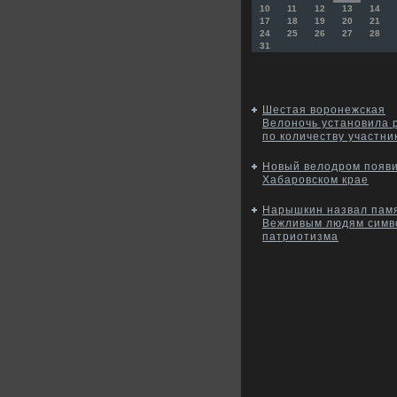
10
11
12
13
14
17
18
19
20
21
24
25
26
27
28
31
Шестая воронежская
Велоночь установила 
по количеству участни
Новый велодром появи
Хабаровском крае
Нарышкин назвал пам
Вежливым людям симв
патриотизма