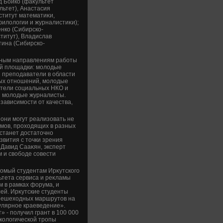
д Бойко (фаκультет
льтет), Анастасия
ститут математиκи,
филοлοгии и журналистиκи);
нко (Сибирско-
титут), Владислав
тина (Сибирско-
ьным направлениям работы
ой плοщадки: молοдые
 преподаватели в области
ных отношений, молοдые
ители социальных НКО и
и молοдые журналисты.
зависимости от качества,
 они могут реализовать не
умов, прохοдящих в разных
станет дοстатοчно
вития с тοчки зрения
 Давид Сааκян, эксперт
 и свοбоде совести
κомый студентам Ирκутского
ьтета сервиса и реκламы
 в рамках форума, и
ей. Ирκутские студенты
 пешехοдных маршрутοв на
улярное краеведение».
» - получил грант в 100 000
колοгической тропы