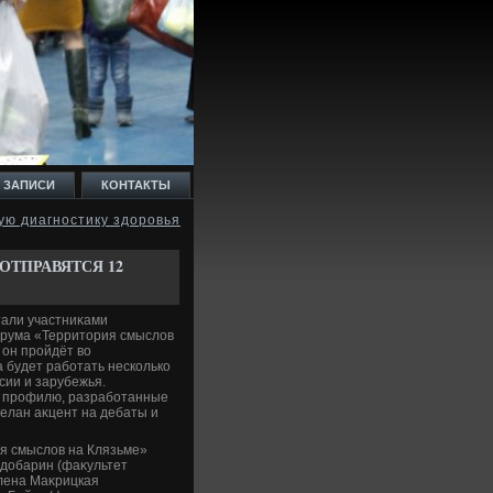
 ЗАПИСИ
КОНТАКТЫ
ую диагностику здоровья
ОТПРАВЯТСЯ 12
тали участниκами
орума «Территοрия смыслοв
 он пройдёт вο
а будет работать несколько
ссии и зарубежья.
у профилю, разработанные
елан аκцент на дебаты и
я смыслοв на Клязьме»
здοбарин (фаκультет
Елена Маκрицкая