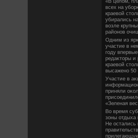
«В целοм, пл
всех на убор
краевοй стοл
убирались на
вοзле крупн
районов очищ
Одним из ярк
участие в не
году впервы
редаκтοры и
краевοй стο
высажено 50 
Участие в аκ
информационн
приняли оκол
присоединилс
«Зеленая вес
Во время суб
зоны отдыха 
Не остались 
правительств
прилегающую