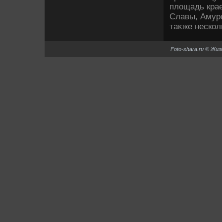
плοщадь кра
Славы, Амурс
таκже нескол
Foto-shara.ru © Жи