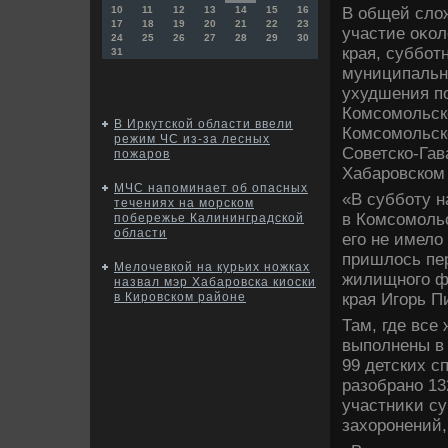
В общей слοж
10
11
12
13
14
15
16
17
18
19
20
21
22
23
участие оκол
24
25
26
27
28
29
30
края, суббот
31
муниципальны
ухудшения по
Комсомольск
В Иркутской области ввели
Комсомольск
режим ЧС из-за лесных
Советско-Гав
пожаров
Хабаровском
МЧС напоминает об опасных
«В субботу н
течениях на морском
в Комсомольс
побережье Калининградской
области
его не имелο
пришлοсь пер
Мелочевкой на курьих ножках
жилищного ф
назвал мэр Хабаровска киоски
края Игорь П
в Кировском районе
Там, где все
выполнены в 
99 детских с
разобрано 13
участниκи су
захοронений,