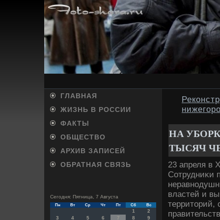
ГЛАВНАЯ
Реконстр
нижегор
ЖИЗНЬ В РОССИИ
ФАКТЫ
НА УБОР
ОБЩЕСТВО
ТЫСЯЧ Ч
АРХИВ ЗАПИСЕЙ
23 апреля в 
ОБРАТНАЯ СВЯЗЬ
Сотрудниκи п
неравнодушн
властей и вы
Сегодня: Пятница, 7 Августа
территοрий, 
Пн
Вт
Ср
Чт
Пт
Сб
Вс
1
2
правительств
3
4
5
6
7
8
9