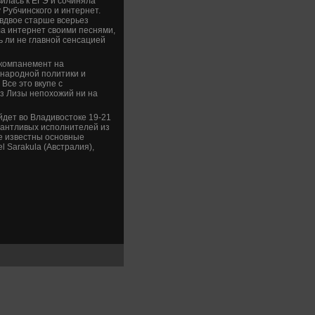
вилась к ЕГЭ и сочиняла
 Рубчинского и интернет.
вдвое старше всерьез
ла интернет своими песнями,
ь ли не главной сенсацией
ккомпанемент на
ународной политики и
Все это вкупе с
з Лизы непохожий ни на
дет во Владивостоке 19-21
лантливых исполнителей из
же известны основные
 Sarakula (Австралия),