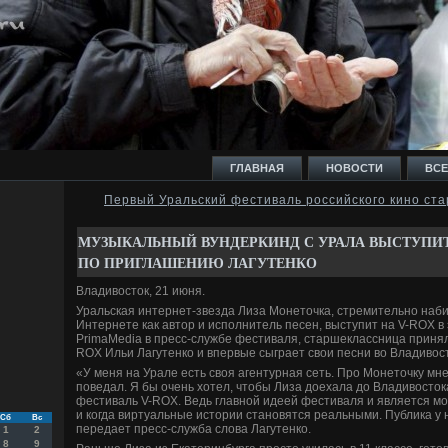
ГЛАВНАЯ
НОВОСТИ
ВСЕ
Первый Уральский фестиваль российского кино ста
И
МУЗЫКАЛЬНЫЙ ВУНДЕРКИНД С УРАЛА ВЫСТУПИТ
ПО ПРИГЛАШЕНИЮ ЛАГУТЕНКО
Владивосток, 21 июня.
Уральская интернет-звезда Лиза Монеточка, стремительно наб
Интернете как автор и исполнитель песен, выступит на V-ROX в 
Ь
PrimaMedia в пресс-службе фестиваля, старшеклассница приня
ROX Ильи Лагутенко и впервые сыграет свои песни во Владивос
«У меня на Урале есть своя агентурная сеть. Про Монеточку мне
поведал. Я бы очень хотел, чтобы Лиза доехала до Владивостока
фестиваль V-ROX. Ведь главной идеей фестиваля и является мо
и когда виртуальные истории становятся реальными. Публика у н
Сб
Вс
передает пресс-служба слова Лагутенко.
1
2
8
9