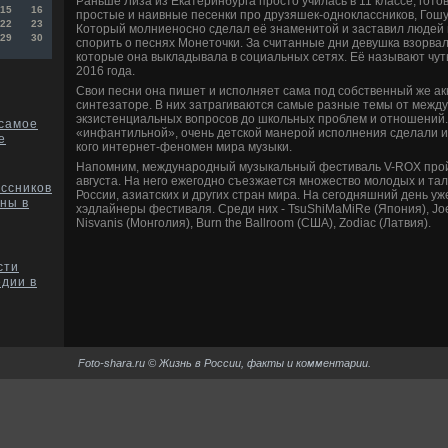
Раньше Лиза из Екатеринбурга просто училась в 11 классе, гото
15
16
простые и наивные песенки про друзяшек-одноклассников, Гошу
22
23
Который молниеносно сделал её знаменитой и заставил людей 
29
30
спорить о песнях Монеточки. За считанные дни девушка взорва
которые она выкладывала в социальных сетях. Её называют чут
2016 года.
Свои песни она пишет и исполняет сама под собственный же а
синтезаторе. В них затрагиваются самые разные темы от межд
экзистенциальных вопросов до школьных проблем и отношений. 
 самое
«инфантильной», очень детской манерой исполнения сделали и
е
кого интернет-феномен мира музыки.
Напомним, международный музыкальный фестиваль V-ROX прой
августа. На него ежегодно съезжается множество молодых и та
ссников
России, азиатских и других стран мира. На сегодняшний день у
ены в
хэдлайнеры фестиваля. Среди них - TsuShiMaMiRe (Япония), Joel
Nisvanis (Монголия), Burn the Ballroom (США), Zodiac (Латвия).
сти
едии в
Foto-shara.ru © Жизнь в России, факты и комментарии.