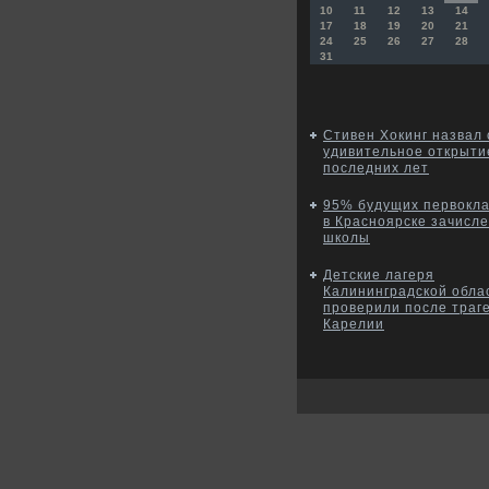
10
11
12
13
14
17
18
19
20
21
24
25
26
27
28
31
Стивен Хокинг назвал
удивительное открыти
последних лет
95% будущих первокла
в Красноярске зачисл
школы
Детские лагеря
Калининградской обла
проверили после траг
Карелии