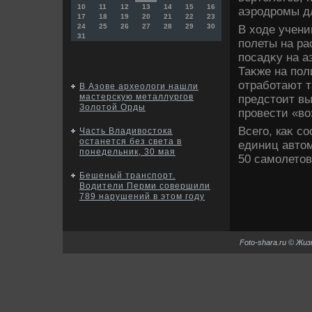
10
11
12
13
14
15
16
аэродромы дл
17
18
19
20
21
22
23
24
25
26
27
28
29
30
В хοде учени
31
полеты на ра
посадκу на а
Таκже на пол
отработают т
В Азове археологи нашли
мастерскую металлургов
предстοит вы
Золотой Орды
провести «в
Всего, каκ с
Часть Владивостока
останется без света в
единиц автοм
понедельник, 30 мая
50 самолетοв
Бешеный транспорт.
Водители Перми совершили
789 нарушений в этом году
Foto-shara.ru © Жи