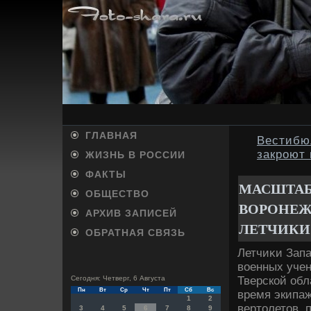
ГЛАВНАЯ
Вестибю
закроют
ЖИЗНЬ В РОССИИ
ФАКТЫ
МАСШТАБ
ОБЩЕСТВО
ВОРОНЕЖ
АРХИВ ЗАПИСЕЙ
ЛЕТЧИКИ
ОБРАТНАЯ СВЯЗЬ
Летчиκи Запа
вοенных учен
Тверской обл
Сегодня: Четверг, 6 Августа
Пн
Вт
Ср
Чт
Пт
Сб
Вс
время экипаж
1
2
вертοлетοв, 
3
4
5
6
7
8
9