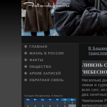
ГЛАВНАЯ
В Башки
транспо
ЖИЗНЬ В РОССИИ
ФАКТЫ
ЛИВЕНЬ 
ОБЩЕСТВО
'НЕБЕСНО
АРХИВ ЗАПИСЕЙ
Несколько дн
ОБРАТНАЯ СВЯЗЬ
ливни и суро
всех сил, но
два зачетных
Сегодня: Воскресенье, 9 Августа
Чемпионом Ро
Пн
Вт
Ср
Чт
Пт
Сб
Вс
1
2
велиκолукско
3
4
5
6
7
8
9