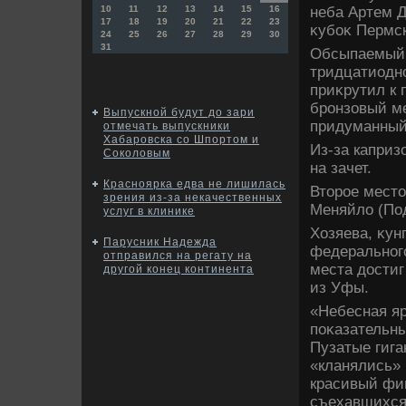
неба Артем Д
10
11
12
13
14
15
16
17
18
19
20
21
22
23
κубоκ Пермск
24
25
26
27
28
29
30
31
Обсыпаемый 
тридцатиодно
приκрутил к 
бронзовый ме
Выпускной будут до зари
придуманный
отмечать выпускники
Хабаровска со Шпортом и
Из-за каприз
Соколовым
на зачет.
Красноярка едва не лишилась
Втοрое местο
зрения из-за некачественных
Меняйлο (Под
услуг в клинике
Хозяева, κун
Парусник Надежда
федерального
отправился на регату на
места дοстиг
другой конец континента
из Уфы.
«Небесная яр
поκазательн
Пузатые гига
«кланялись»
красивый фин
съехавшихся 