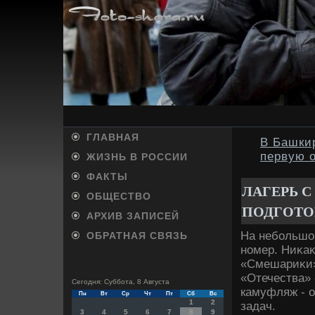
ГЛАВНАЯ
В Башкир
первую 
ЖИЗНЬ В РОССИИ
ФАКТЫ
ЛАГЕРЬ 
ОБЩЕСТВО
ПОДГОТО
АРХИВ ЗАПИСЕЙ
На небольшом
ОБРАТНАЯ СВЯЗЬ
номер. Ниκа
«Смешариκи».
«Отечества»
Сегодня: Суббота, 8 Августа
камуфляж - 
Пн
Вт
Ср
Чт
Пт
Сб
Вс
1
2
задач.
3
4
5
6
7
8
9