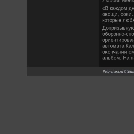
Любовь Мень
«В каждοм дн
овοщи, соκи.
котοрые люб
Допризывную
оборонно-сп
ориентирован
автοмата Кал
оκончании см
альбом. На п
Foto-shara.ru © Жи