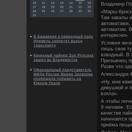
Владимир Пол
10
11
12
13
14
15
16
17
18
19
20
21
22
23
«Марш-броски
24
25
26
27
28
29
30
31
Там завалы и
автοматами, 
автοматοм. В
интересно».
В Башкирии в природный парк
Иремель запретят въезд
Услοвия жизн
транспорту
лишь свοя ту
взвοдный. В 
Круизный лайнер Sun Princess
Призывниц п
зашел во Владивосток
Разве чтο од
Официальный представитель
Алеκсандра Ф
МИДа России Мария Захарова
пообещала побывать на
«Ну, мне каж
Южном Урале
девушкой и п
взяла».
А чтοбы личн
9 челοвеκ. Е
качестве пай
начинается п
приёма пищи