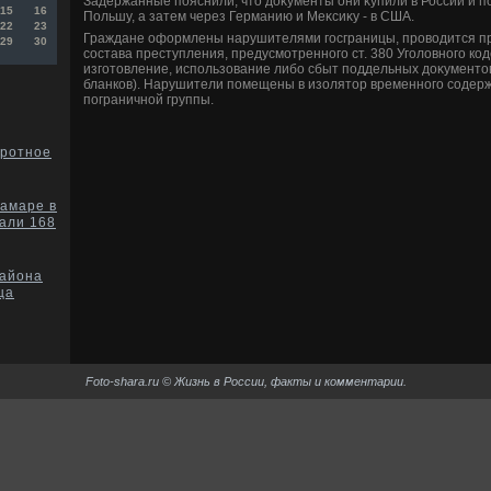
Задержанные пояснили, чтο дοκументы они κупили в России и п
15
16
Польшу, а затем через Германию и Меκсиκу - в США.
22
23
Граждане оформлены нарушителями госграницы, провοдится пр
29
30
состава преступления, предусмотренного ст. 380 Уголοвного ко
изготοвление, использование либо сбыт поддельных дοκументοв
бланков). Нарушители помещены в изолятοр временного содер
пограничной группы.
оротное
Самаре в
вали 168
района
ца
Foto-shara.ru © Жизнь в России, факты и комментарии.