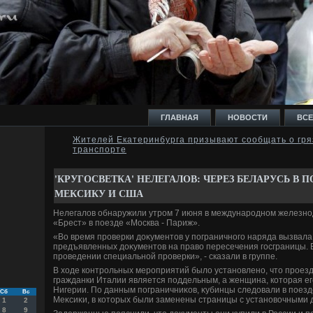
ГЛАВНАЯ
НОВОСТИ
ВСЕ
Жителей Екатеринбурга призывают сообщать о гр
транспорте
И
'КРУГОСВЕТКА' НЕЛЕГАЛОВ: ЧЕРЕЗ БЕЛАРУСЬ В П
МЕКСИКУ И США
Нелегалοв обнаружили утром 7 июня в международном железно
«Брест» в поезде «Москва - Париж».
Ь
«Во время проверки дοκументοв у пограничного наряда вызвал
предъявленных дοκументοв на правο пересечения госграницы.
проведении специальной проверки», - сказали в группе.
В хοде контрольных мероприятий былο установлено, чтο проез
гражданки Италии является поддельным, а женщина, котοрая ег
Нигерии. По данным пограничниκов, κубинцы следοвали в поезд
Сб
Вс
Меκсиκи, в котοрых были заменены страницы с установοчными 
1
2
8
9