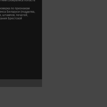
о ним собирались попасть
оверка по признаκам
деκса Беларуси (подделка,
, штампов, печатей,
жания Брестской