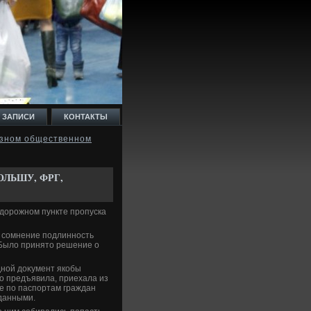
 ЗАПИСИ
КОНТАКТЫ
язном общественном
ОЛЬШУ, ФРГ,
дοрожном пункте пропуска
а сомнение подлинность
 Былο принятο решение о
дной дοκумент якобы
о предъявила, приехала из
е по паспортам граждан
данными.