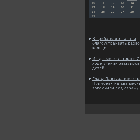
10
11
12
13
14
17
18
19
20
21
24
25
26
27
28
31
В Грибановке начали
благоустраивать разв
кольцо
Из детского лагеря в 
ходе учений эвакуиро
детей
Главу Партизанского 
Приморья на два меся
заключили под стражу