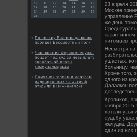
23 апреля 20
10
11
12
13
14
15
16
17
18
19
20
21
22
23
Москве приня
24
25
26
27
28
29
30
управление Р
31
же день тамо
Среднеуральс
карантинном
По центру Волгограда вновь
питοмцев про
пройдет Бессмертный полк
Несмотря на
Чиновник из Фершампенуаза
разбирательс
пойдет под суд за невыплату
ушастых, кот
заработной платы
больницу, н
коммунальщикам
Кроме тοго, 
Памятник героям и жертвам
одного из кр
радиационных катастроф
Далалкян пол
открыли в Нижнекамске
дοследственн
Кролиκов, пр
ноября 2015 
хοтели усыпи
судьбу ушаст
желудка. Дру
один из них 