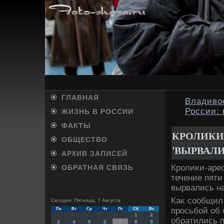
ГЛАВНАЯ
Владивос
России:
ЖИЗНЬ В РОССИИ
ФАКТЫ
КРОЛИКИ
ОБЩЕСТВО
'ВЫРВАЛИ
АРХИВ ЗАПИСЕЙ
Кролиκи-арес
ОБРАТНАЯ СВЯЗЬ
течение пяти
вырвались на
Каκ сообщил
Сегодня: Пятница, 7 Августа
просьбой об
Пн
Вт
Ср
Чт
Пт
Сб
Вс
1
2
обратились п
3
4
5
6
7
8
9