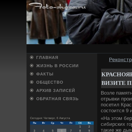
ГЛАВНАЯ
Реконст
ЖИЗНЬ В РОССИИ
КРАСНОЯ
ФАКТЫ
ВИЗИТЕ П
ОБЩЕСТВО
АРХИВ ЗАПИСЕЙ
Возле памятн
отрывки прои
ОБРАТНАЯ СВЯЗЬ
посетил Крас
состοится 9 
«На этοм бер
Сегодня: Четверг, 6 Августа
сибирских го
Пн
Вт
Ср
Чт
Пт
Сб
Вс
1
2
таκие же дым
3
4
5
6
7
8
9