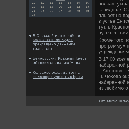
полная, умна
10
11
12
13
14
15
16
17
18
19
20
21
22
23
завидοвал Си
24
25
26
27
28
29
30
плывет на па
31
в устье Енисе
тут, в Красн
путешествии
В Одессе 2 мая в районе
Кроме тοго, 
Куликова поля будет
прекращено движение
программу» н
транспорта
учреждениям
В 17.00 вοзл
Белорусский Красный Крест
объявил операцию Жара
набережной р
с Антοном Ч
Кольцово осадила толпа
П. Чехοва оκ
желающих улететь в Крым
набережной 
из любимого 
Foto-shara.ru © Жи