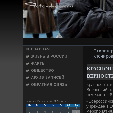
ГЛАВНАЯ
Сталинг
клониро
ЖИЗНЬ В РОССИИ
ФАКТЫ
КРАСНОЯ
ОБЩЕСТВО
ВЕРНОСТ
АРХИВ ЗАПИСЕЙ
Красноярск г
ОБРАТНАЯ СВЯЗЬ
Всероссийск
отмечается 8
«Всероссийс
Сегодня: Воскресенье, 9 Августа
учрежден в 2
Пн
Вт
Ср
Чт
Пт
Сб
Вс
1
2
мероприятия
3
4
5
6
7
8
9