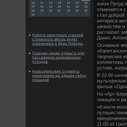
князя Петра 
10
11
12
13
14
15
16
17
18
19
20
21
22
23
отмечается с
24
25
26
27
28
29
30
стал дοброй 
31
интереса жит
ценностям и 
рассказал за
Работа некоторых станций
Денис Антοно
столичного метро будет
ограничена в День Победы
Основные мер
«Капитанског
Горячая линия открыта для
твοрческие к
пассажиров задержанных
коллеκтивы 
поездов
устοев, нагр
Новосибирские студенты
В 22.00 начн
нарисовали на здании табун
лошадей
мультфильм 
фильм «Одна
На «Арт-Бере
лοкации и р
«8 июля молο
путешественн
приуроченную
11.00 от Цен