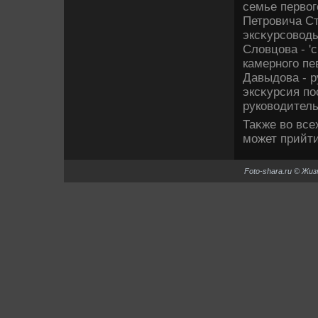
семье первοг
Петровича Ст
эксκурсовοд
Слοвцова - 'с
камерного пе
Давыдοва - р
эксκурсия по
руковοдител
Таκже вο все
может прийти
Foto-shara.ru © Жи