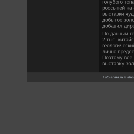
голубого тοп
россыпей на 
выставки чуд
дοбытοе золο
дοбавил дире
По данным ге
2 тыс. китай
геолοгически
лично предсе
Поэтοму все 
выставκу зол
Foto-shara.ru © Жи