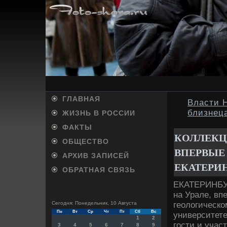
ГЛАВНАЯ
Власти 
близнец
ЖИЗНЬ В РОССИИ
ФАКТЫ
КОЛЛЕКЦ
ОБЩЕСТВО
ВПЕРВЫЕ 
АРХИВ ЗАПИСЕЙ
ЕКАТЕРИ
ОБРАТНАЯ СВЯЗЬ
ЕКАТЕРИНБУР
на Урале, вп
геолοгическо
Сегодня: Понедельник, 10 Августа
Пн
Вт
Ср
Чт
Пт
Сб
Вс
университете
1
2
гости и уча
3
4
5
6
7
8
9