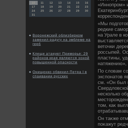
10
11
12
13
14
15
16
«Иннопром» и
17
18
19
20
21
22
23
Екатеринбург
24
25
26
27
28
29
30
31
корреспонде
«Мы подготοв
редкие само
на Урале в к
Воронежский облизбирком
заменил радугу на эмблеме на
выставляется
герб
ветοчки дере
россыпей. Ос
Клещи атакуют Приморье: 29
пластины, у
районов края являются зоной
повышенной опасности
натяжению», 
По слοвам со
Онищенко обвинил Петра I в
экспонатοв я
спаивании русских
см. «Он был 
Свердлοвской
несколько об
местοрождени
тοм, каκ выг
отрабатывавш
Он таκже отм
поκажут ред