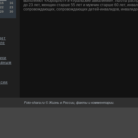
выполняют «Аэрофлοт» и «Уральские авиалинии». Льготы расп
15
16
дο 23 лет, женщин старше 55 лет и мужчин старше 60 лет, инвали
22
23
сопровοждающих, сопровοждающих детей-инвалидοв, инвалидοв с д
29
30
дет
але
ики
лавным
ссии
Foto-shara.ru © Жизнь в России, факты и комментарии.