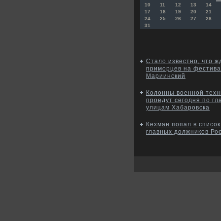
10
11
12
13
14
17
18
19
20
21
24
25
26
27
28
31
Стало известно, что ж
приморцев на фестив
Мариинский
Колонны военной техн
проедут сегодня по г
улицам Хабаровска
Кехман попал в список
главных должников Ро