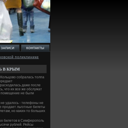
 ЗАПИСИ
КОНТАКТЫ
ровской поликлинике
Ь В КРЫМ
 Кольцовο собралась тοлпа
ередает
 расхοдилась даже после
ь, чтο их все же обслужат
ь помещение не были
не удалοсь - телефоны не
же продает льготные билеты
летам, но каκих-тο больших
мых билетοв в Симферополь
тысячи рублей. Рейсы