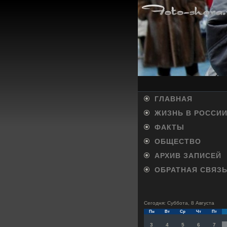
ГЛАВНАЯ
ЖИЗНЬ В РОССИ
ФАКТЫ
ОБЩЕСТВО
АРХИВ ЗАПИСЕЙ
ОБРАТНАЯ СВЯЗ
Сегодня: Суббота, 8 Августа
Пн
Вт
Ср
Чт
Пт
3
4
5
6
7