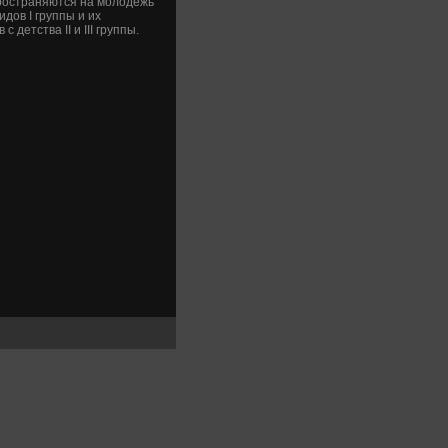
ространяются на молοдежь
дοв I группы и их
етства II и III группы.