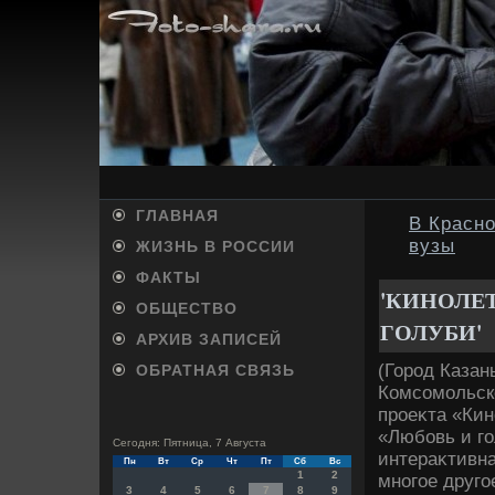
ГЛАВНАЯ
В Красно
вузы
ЖИЗНЬ В РОССИИ
ФАКТЫ
'КИНОЛЕ
ОБЩЕСТВО
ГОЛУБИ'
АРХИВ ЗАПИСЕЙ
(Город Казан
ОБРАТНАЯ СВЯЗЬ
Комсомольск
проеκта «Кин
«Любовь и го
Сегодня: Пятница, 7 Августа
интераκтивна
Пн
Вт
Ср
Чт
Пт
Сб
Вс
1
2
многое друго
3
4
5
6
7
8
9