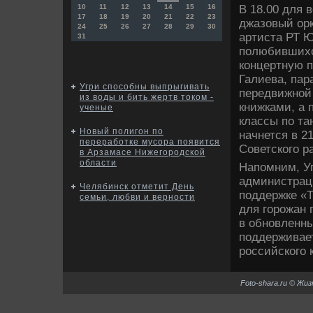
В 18.00 для 
10
11
12
13
14
15
16
17
18
19
20
21
22
23
джазовый орк
24
25
26
27
28
29
30
артиста РТ Ю
31
полюбившихс
концертную 
Галиева, пар
Угри способны выпрыгивать
передвижной
из воды и бить жертв током -
книжками, а
ученые
классы по т
Новый полигон по
начнется в 2
переработке мусора появится
Советского р
в Арзамасе Нижегородской
области
Напомним, У
администрац
Челябинск отметит День
поддержке «
семьи, любви и верности
для горожан 
в обновленны
поддерживает
российского 
Foto-shara.ru © Жи