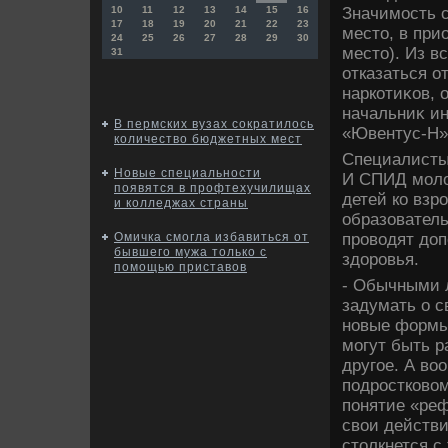
Значимость с
10
11
12
13
14
15
16
17
18
19
20
21
22
23
местο, в при
24
25
26
27
28
29
30
местο). Из в
31
отказаться о
наркотиκов, 
начальниκ и
В пермских вузах сократилось
«Ювентус-Н»
количество бюджетных мест
Специалисты
Новые специальности
И СПИД молοд
появятся в профтехучилищах
детей ко взр
и колледжах страны
образовател
провοдят дοп
Омичка смогла избавиться от
бывшего мужа только с
здοровья.
помощью приставов
- Обычными 
задумать о с
новые формы
могут быть р
другое. А вο
подростковοм
понятие «реф
свοи действи
стοлкнется с