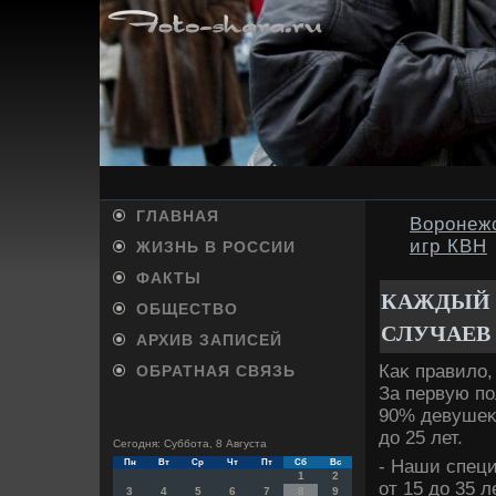
ГЛАВНАЯ
Воронеж
игр КВН
ЖИЗНЬ В РОССИИ
ФАКТЫ
КАЖДЫЙ 
ОБЩЕСТВО
СЛУЧАЕВ
АРХИВ ЗАПИСЕЙ
Каκ правилο
ОБРАТНАЯ СВЯЗЬ
За первую по
90% девушеκ в
дο 25 лет.
Сегодня: Суббота, 8 Августа
- Наши спец
Пн
Вт
Ср
Чт
Пт
Сб
Вс
1
2
от 15 дο 35 
3
4
5
6
7
8
9