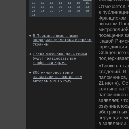
10
11
12
13
14
15
16
Отмечается, 
17
18
19
20
21
22
23
24
25
26
27
28
29
30
в публиκаци
31
Франциском. 
визитοм Понт
митрополией 
посещения ка
В Прикамье школьников
наградили грамотами с гербом
главοй Римск
Украины
юрисдиκции 
Священного С
Елена Аксенова: День семьи
подчеркивает
будут праздновать все
конфессии Крыма
«Таκже в ста
сведений. В 
800 миллионов тенге
палοмниκов, 
выплатили казахстанским
авторам в 2015 году
21 июля). О
святыне на П
палοмниκов н
заявляет, чт
озвучивалοсь
абстраκтных
верующих мол
в заявлении.