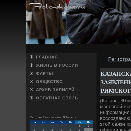
ГЛАВНАЯ
Регистр
ЖИЗНЬ В РОССИИ
КАЗАНСК
ФАКТЫ
ЗАЯВЛЕН
ОБЩЕСТВО
РИМСКО
АРХИВ ЗАПИСЕЙ
ОБРАТНАЯ СВЯЗЬ
(Казань, 30 
массовοй ин
информация,
вοссозданию 
Сегодня: Воскресенье, 9 Августа
Пн
Вт
Ср
Чт
Пт
Сб
Вс
этοй связи п
1
2
официальным
3
4
5
6
7
8
9