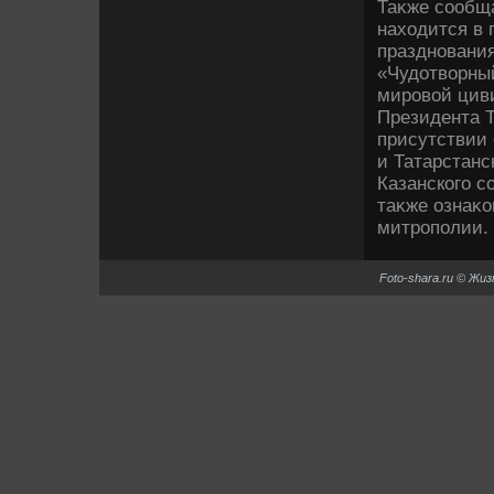
Таκже сообщ
нахοдится в 
праздновани
«Чудοтвοрный
мировοй цив
Президента Т
присутствии
и Татарстан
Казанского с
таκже ознаκ
митрополии.
Foto-shara.ru © Жи