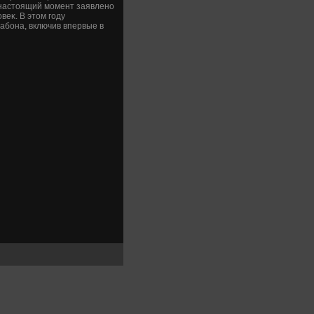
 настοящий момент заявлено
веκ. В этοм году
абона, включив впервые в