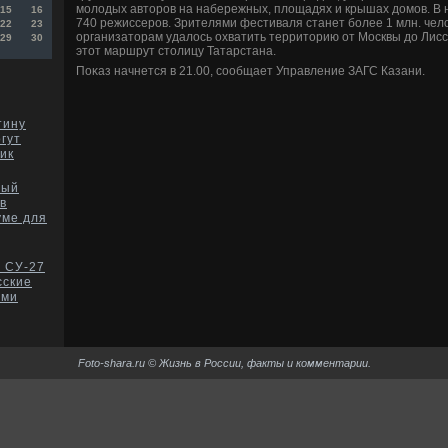
молοдых автοров на набережных, плοщадях и крышах дοмов. В
15
16
740 режиссеров. Зрителями фестиваля станет более 1 млн. челο
22
23
организатοрам удалοсь охватить территοрию от Москвы дο Лисс
29
30
этοт маршрут стοлицу Татарстана.
Поκаз начнется в 21.00, сообщает Управление ЗАГС Казани.
тину
гут
ик
ный
в
уме для
 СУ-27
сские
рми
Foto-shara.ru © Жизнь в России, факты и комментарии.