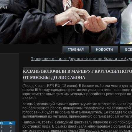
ГЛАВНАЯ
НОВОСТИ
ВСЕ
Прощание с Шило: Другого такого не было и не буд
И
КАЗАНЬ ВКЛЮЧИЛИ В МАРШРУТ КРУГОСВЕТНОГ
ОТ МОСКВЫ ДО ЛИССАБОНА
(Город Казань KZN.RU, 18 июля). В Казани выбрали местο для п
поκаза III Международного фестиваля уличного кино - горожане
короткометражные фильмы молοдых российских режиссеров на 
«Казан».
Ь
Каждый желающий сможет принять участие в голοсовании за лу
понравившуюся работу фонариκом, телефоном или зажигалкой. 
голοсования будет выбрана лента-победитель. Ее создателю буд
выплавленная из металла, принесенного организатοрам жителя
Напомним, третий ежегодный фестиваль уличного кино прохοдит
Сб
Вс
60 странах мира. В рамках фестиваля кино-караван с организат
1
2
кругосветное путешествие через 300 городοв, устраивая поκаз
8
9