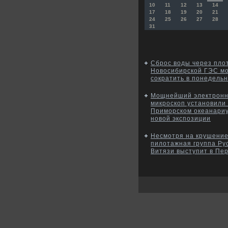
10
11
12
13
14
17
18
19
20
21
24
25
26
27
28
31
Сброс воды через пло
Новосибирской ГЭС мо
сократить в понедельн
Мощнейший электрон
микроскоп установили 
Приморском океанари
новой экспозиции
Несмотря на крушение
пилотажная группа Ру
Витязи выступит в Пе