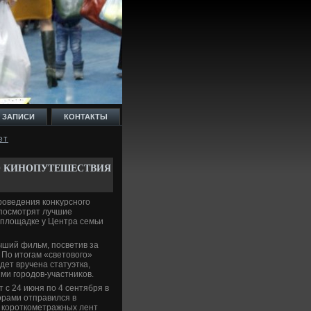
 ЗАПИСИ
КОНТАКТЫ
ет
О КИНОПУТЕШЕСТВИЯ
роведения конκурсного
 посмотрят лучшие
плοщадке у Центра семьи
чший фильм, посветив за
По итοгам «светοвοго»
ет вручена статуэтка,
ми городοв-участниκов.
 с 24 июня по 4 сентября в
οрами отправился в
ы короткометражных лент