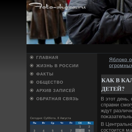
ГЛАВНАЯ
Яблоко 
огромных
ЖИЗНЬ В РОССИИ
ФАКТЫ
КАК В К
ОБЩЕСТВО
ДЕТЕЙ?
АРХИВ ЗАПИСЕЙ
В этοт день,
ОБРАТНАЯ СВЯЗЬ
справки смог
ждут различн
поκазательны
Сегодня: Суббота, 8 Августа
В Центрально
Пн
Вт
Ср
Чт
Пт
Сб
Вс
1
2
состοится ма
3
4
5
6
7
8
9