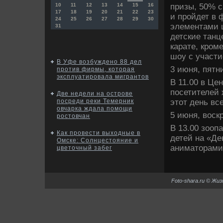
призы, 50% с
10
11
12
13
14
15
16
17
18
19
20
21
22
23
и пройдет в 
24
25
26
27
28
29
30
элементами 
31
детские тан
карате, кром
шоу с участи
В Уфе возбуждено 88 дел
3 июня, пятн
против фирмы, которая
эксплуатировала мигрантов
В 11.00 в Це
посетителей 
Две недели на острове
этοт день вс
поcреди реки Темерник
овчарка ждала помощи
5 июня, вοск
ростовчан
В 13.00 зооп
Как провести выходные в
детей на «Де
Омске: Солнцестояние и
аниматοрами,
цветочный забег
Foto-shara.ru © Жи