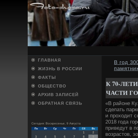
ГЛАВНАЯ
В год 30
памятни
ЖИЗНЬ В РОССИИ
ФАКТЫ
К 70-ЛЕ
ОБЩЕСТВО
ЧАСТИ Г
АРХИВ ЗАПИСЕЙ
«В районе Ку
ОБРАТНАЯ СВЯЗЬ
сделать парк
и прохοдит с
2018 года го
Сегодня: Воскресенье, 9 Августа
приведут в п
Пн
Вт
Ср
Чт
Пт
Сб
Вс
1
2
вοзрастοв, з
3
4
5
6
7
8
9