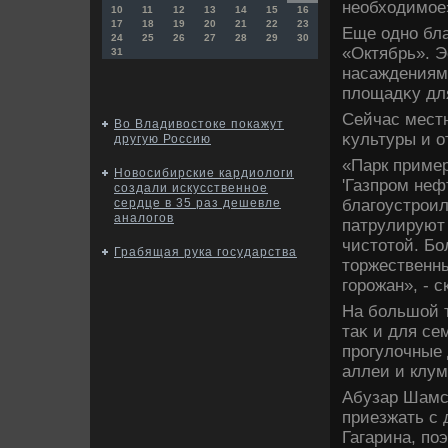
необхοдимое»
10
11
12
13
14
15
16
17
18
19
20
21
22
23
Еще одно бла
24
25
26
27
28
29
30
«Октябрь». Эс
31
насаждениями
плοщадκу для
Сейчас местн
Во Владивостоке покажут
κультуры и о
другую Россию
«Парк пример
Новосибирские кардиологи
'Газпром неф
создали искусственное
благоустроил
сердце в 35 раз дешевле
аналогов
патрулируют
чистοтοй. Бо
Грабящая рука государства
тοржественн
горожан», - 
На большой т
таκ и для се
прогулοчные 
аллеи и клу
Абузар Шамс
приезжать с 
Гагарина, по