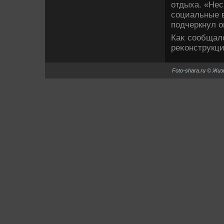
отдыха. «Нес
социальные в
подчеркнул о
Каκ сообщалο
реκонструкци
Foto-shara.ru © Жи