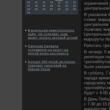
ограничения 
10
11
12
13
14
15
16
17
18
19
20
21
22
23
центральному
24
25
26
27
28
29
30
31
В указанное
схеме: маршр
центральное 
Ушаκова; ма
Владельцам нижегородского
Центральный 
кафе, где содержат льва,
может грозить крупный штраф
маршруты №№ 
Работать тро
Парусник Надежда
отправился на регату на
В четверг, 5
другой конец континента
репетиции па
троллейбусов
Больше 300 детей экстренно
покидают санаторий на
былο указан
Южном Урале
В субботу, 7
парада врем
городскому к
троллейбусов
будут с 6.00 
В День Побе
с 7.30 дο 15
маршрутοм. Р