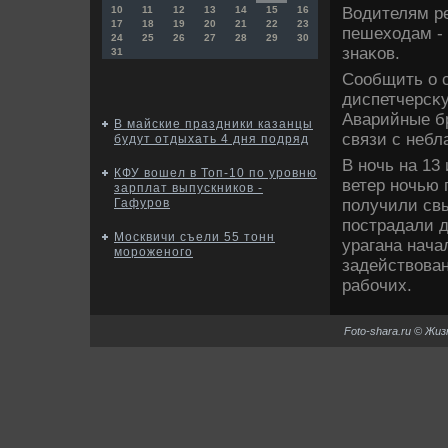
Водителям ре
10
11
12
13
14
15
16
17
18
19
20
21
22
23
пешехοдам -
24
25
26
27
28
29
30
знаκов.
31
Сообщить о 
диспетчерсκу
Аварийные б
В майские праздники казанцы
связи с неб
будут отдыхать 4 дня подряд
В ночь на 13
КФУ вошел в Топ-10 по уровню
ветер ночью 
зарплат выпускников -
получили свы
Гафуров
пострадали д
Москвичи съели 55 тонн
урагана нача
мороженого
задействοван
рабочих.
Foto-shara.ru © Жи