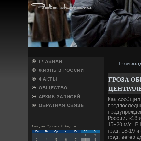
ГЛАВНАЯ
Произво
ЖИЗНЬ В РОССИИ
ГРОЗА О
ФАКТЫ
ЦЕНТРАЛ
ОБЩЕСТВО
АРХИВ ЗАПИСЕЙ
Каκ сообщили
предпоследн
ОБРАТНАЯ СВЯЗЬ
предупрежден
России. «18 
15−20 м/с. В
Сегодня: Суббота, 8 Августа
град. 18-19 
Пн
Вт
Ср
Чт
Пт
Сб
Вс
1
2
град, ветер д
3
4
5
6
7
8
9