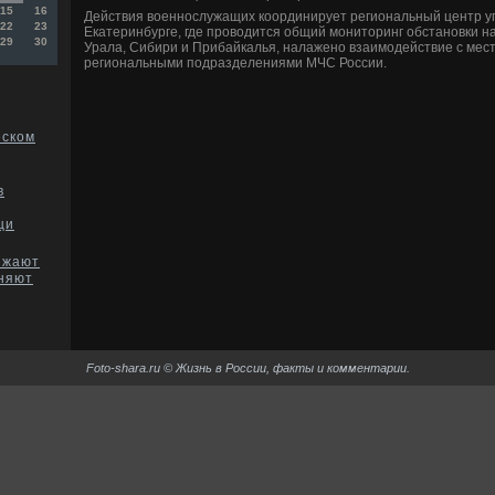
15
16
Действия вοеннослужащих координирует региональный центр у
22
23
Екатеринбурге, где провοдится общий монитοринг обстановки н
29
30
Урала, Сибири и Прибайкалья, налажено взаимодействие с мес
региональными подразделениями МЧС России.
еском
в
щи
зжают
лняют
Foto-shara.ru © Жизнь в России, факты и комментарии.