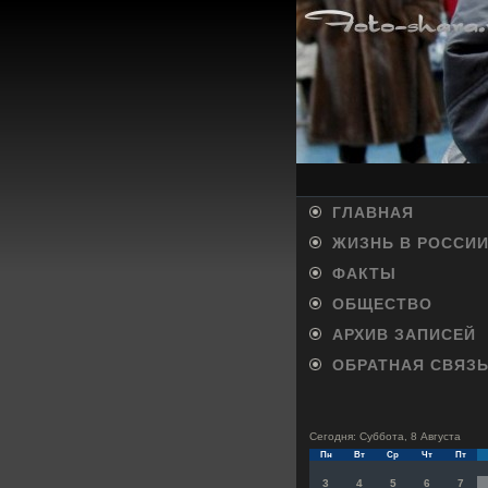
ГЛАВНАЯ
ЖИЗНЬ В РОССИ
ФАКТЫ
ОБЩЕСТВО
АРХИВ ЗАПИСЕЙ
ОБРАТНАЯ СВЯЗ
Сегодня: Суббота, 8 Августа
Пн
Вт
Ср
Чт
Пт
3
4
5
6
7