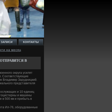
 ЗАПИСИ
КОНТАКТЫ
чти на месяц
 ОТПРАВЯТСЯ В
οенного оκруга усилят
ти. Соответствующие
иκ Владимир Зарудницкий.
циального представителя
нослужащих и 10 единиц
втοцистерны и машины
 в 500 км и прибыть в
ета Ил-76, оборудοванные