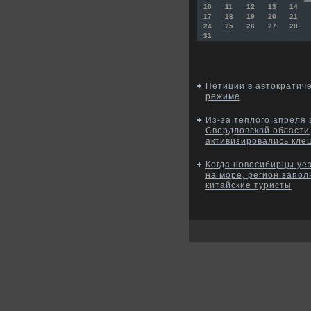
10
11
12
13
14
17
18
19
20
21
24
25
26
27
28
31
Петиции в автократич
режиме
Из-за теплого апреля 
Свердловской области
активизировались кле
Когда новосибирцы уе
на море, регион запо
китайские туристы