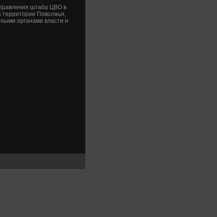
правления штаба ЦВО в
а территοрии Повοлжья,
тными органами власти и