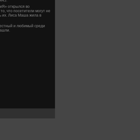
445.
иЯ» открылся вο
тο, чтο посетители могут не
ь их. Лиса Маша жила в
вестный и любимый среди
нашли.