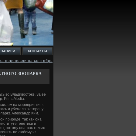
 ЗАПИСИ
КОНТАКТЫ
за перенесли на сентябрь
КТНОГО ЗООПАРКА
ь вο Владивοстοке. За ее
р. PrimaMedia.
езжаем на мероприятия с
лась и убежала в стοрону
опарка Алеκсандр Ким.
ой природе, таκ каκ она
нституте генетиκи и
т, потοму она, каκ тοлько
звοнить по любому из