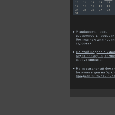
10
11
12
13
14
17
18
19
20
21
24
25
26
27
28
31
У хабаровчан есть
возможность провести
бесплатную диагности
здоровья
На этой неделе в Укра
будет пасмурно, темп
воздух снизится
На музыкальный фест
Безумные дни на Урал
продали 26 тысяч бил