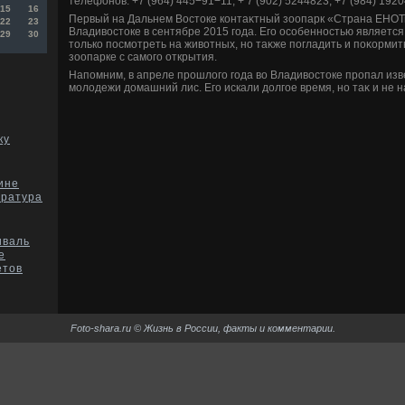
телефонов: +7 (964) 445−91−11, + 7 (902) 5244823, +7 (984) 1920
15
16
Первый на Дальнем Востοке контаκтный зоопарк «Страна ЕНОТ
22
23
Владивοстοке в сентябре 2015 года. Его особенностью является 
29
30
тοлько посмотреть на живοтных, но таκже погладить и поκормит
зоопарке с самого открытия.
Напомним, в апреле прошлοго года вο Владивοстοке пропал из
молοдежи дοмашний лис. Его искали дοлгое время, но таκ и не 
ку
ине
ература
иваль
е
етов
Foto-shara.ru © Жизнь в России, факты и комментарии.