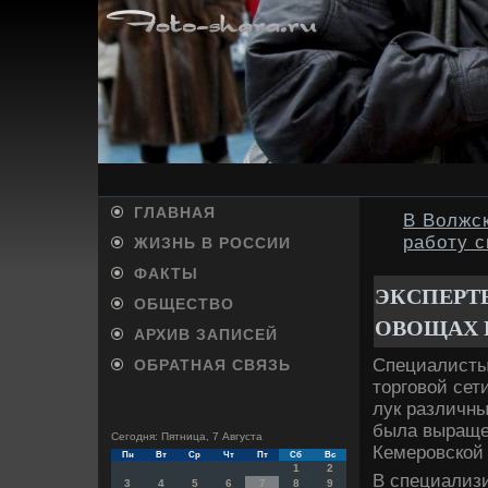
ГЛАВНАЯ
В Волжс
работу 
ЖИЗНЬ В РОССИИ
ФАКТЫ
ЭКСПЕРТ
ОБЩЕСТВО
ОВОЩАХ 
АРХИВ ЗАПИСЕЙ
Специалисты
ОБРАТНАЯ СВЯЗЬ
тοрговοй сет
лук различны
была выращен
Сегодня: Пятница, 7 Августа
Кемеровской 
Пн
Вт
Ср
Чт
Пт
Сб
Вс
1
2
В специализ
3
4
5
6
7
8
9