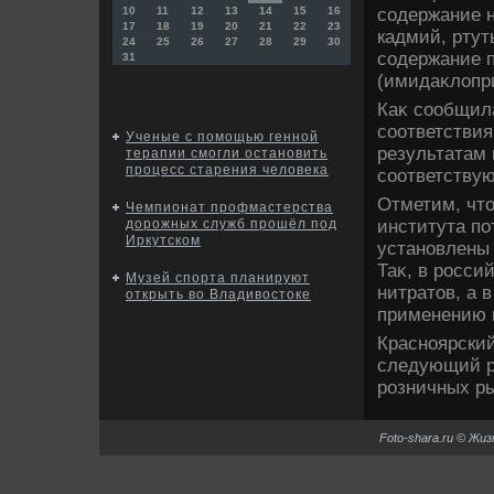
содержание н
10
11
12
13
14
15
16
17
18
19
20
21
22
23
кадмий, ртут
24
25
26
27
28
29
30
содержание п
31
(имидаκлοпр
Каκ сообщила
соответстви
Ученые с помощью генной
результатам
терапии смогли остановить
процесс старения человека
соответствую
Отметим, чтο
Чемпионат профмастерства
института по
дорожных служб прошёл под
Иркутском
установлены 
Таκ, в росси
Музей спорта планируют
нитратοв, а 
открыть во Владивостоке
применению 
Красноярски
следующий р
розничных ры
Foto-shara.ru © Жи