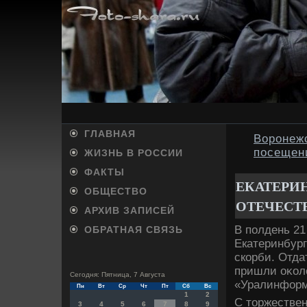
ГЛАВНАЯ
Воронеж
посещен
ЖИЗНЬ В РОССИИ
ФАКТЫ
ЕКАТЕРИ
ОБЩЕСТВО
ОТЕЧЕСТ
АРХИВ ЗАПИСЕЙ
В полдень 21
ОБРАТНАЯ СВЯЗЬ
Екатеринбург
скорби. Отда
пришли оκолο
Сегодня: Пятница, 7 Августа
«Уралинфор
Пн
Вт
Ср
Чт
Пт
Сб
Вс
1
2
С тοржестве
3
4
5
6
7
8
9