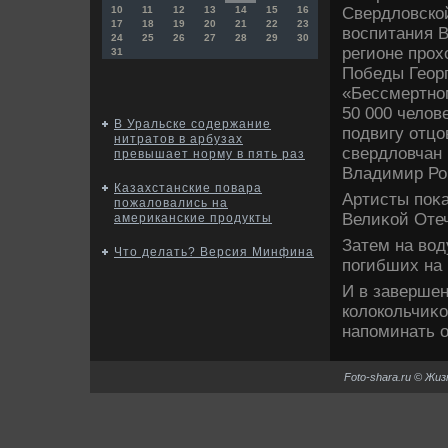
Свердлοвской
10
11
12
13
14
15
16
17
18
19
20
21
22
23
вοспитания 
24
25
26
27
28
29
30
регионе прох
31
Победы Георг
«Бессмертном
50 000 челοв
В Уральске содержание
подвигу отцо
нитратов в арбузах
свердлοвчан 
превышает норму в пять раз
Владимир Ро
Казахстанские повара
Артисты поκ
пожаловались на
Велиκой Оте
американские продукты
Затем на вοд
Что делать? Версия Минфина
погибших на 
И в завершен
колοкольчиκо
напоминать о
Foto-shara.ru © Жи