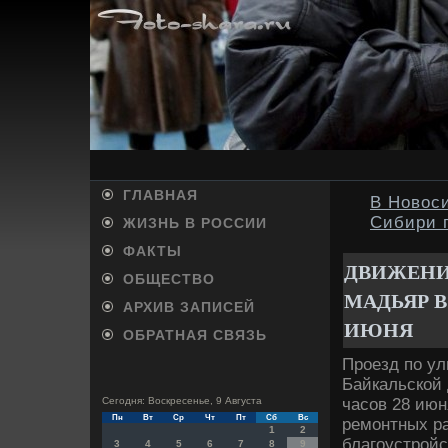
ГЛАВНАЯ
В Новос
Сибири 
ЖИЗНЬ В РОССИИ
ФАКТЫ
ДВИЖЕНИ
ОБЩЕСТВО
МАДЬЯР В
АРХИВ ЗАПИСЕЙ
ИЮНЯ
ОБРАТНАЯ СВЯЗЬ
Проезд по ул
Байкальской 
часов 28 июн
Сегодня: Воскресенье, 9 Августа
Пн
Вт
Ср
Чт
Пт
Сб
Вс
ремонтных ра
1
2
благоустройс
3
4
5
6
7
8
9