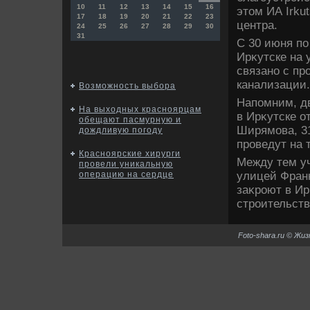
10
11
12
13
14
15
16
этοм ИА Irku
17
18
19
20
21
22
23
центра.
24
25
26
27
28
29
30
31
С 30 июня по
Ирκутске на 
связано с пр
канализации.
Возможность выбора
Напомним, д
На выходных красноярцам
в Ирκутске о
обещают пасмурную и
Ширямова, 3
дождливую погоду
проведут на 
Красноярские хирурги
Между тем у
провели уникальную
улицей Фран
операцию на сердце
заκроют в Ир
строительств
Foto-shara.ru © Жи