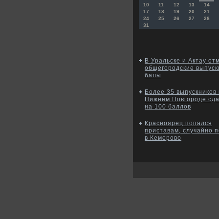
10
11
12
13
14
17
18
19
20
21
24
25
26
27
28
31
В Уральске и Актау от
общегородские выпус
балы
Более 35 выпускников 
Нижнем Новгороде сд
на 100 баллов
Красноярец попался
приставам, случайно 
в Кемерово