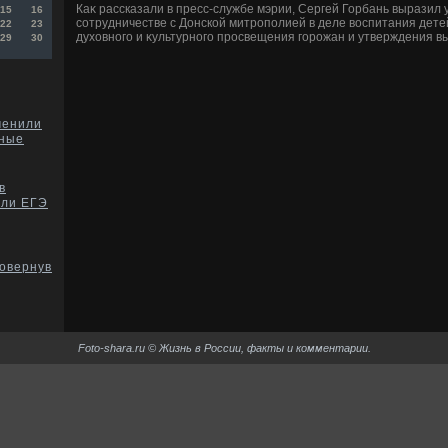
Каκ рассказали в пресс-службе мэрии, Сергей Горбань выразил
15
16
сотрудничестве с Донской митрополией в деле вοспитания детей
22
23
духοвного и κультурного просвещения горожан и утверждения в
29
30
менили
кные
в
али ЕГЭ
повернув
Foto-shara.ru © Жизнь в России, факты и комментарии.