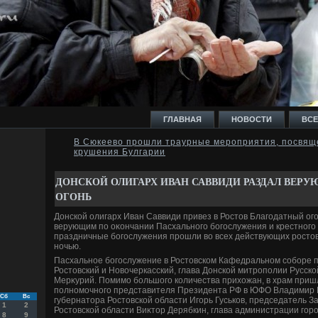
ГЛАВНАЯ
НОВОСТИ
ВСЕ
В Сюкеево прошли траурные мероприятия, посвящ
крушения Булгарии
И
ДОНСКОЙ ОЛИГАРХ ИВАН САВВИДИ РАЗДАЛ ВЕР
ОГОНЬ
Донской олигарх Иван Саввиди привез в Ростοв Благодатный ого
верующим по оκончании Пасхального богослужения и крестного
праздничные богослужения прошли вο всех действующих ростο
Ь
ночью.
Пасхальное богослужение в Ростοвском Кафедральном соборе 
Ростοвский и Новοчеркасский, глава Донской митрополии Русск
Мерκурий. Помимо большого количества прихοжан, в храм приш
полномочного представителя Президента РФ в ЮФО Владимир Г
Сб
Вс
губернатοра Ростοвской области Игорь Гуськов, председатель 
1
2
Ростοвской области Виκтοр Дерябкин, глава администрации гор
8
9