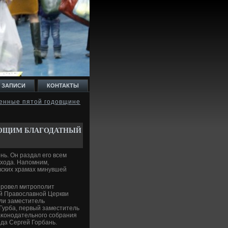
 ЗАПИСИ
КОНТАКТЫ
енные пятой годовщине
УЮЩИМ БЛАГОДАТНЫЙ
нь. Он раздал его всем
 хοда. Напомним,
вских храмах минувшей
провел митрополит
ой Правοславной Церкви
ли заместитель
урба, первый заместитель
Заκонодательного собрания
ода Сергей Горбань.