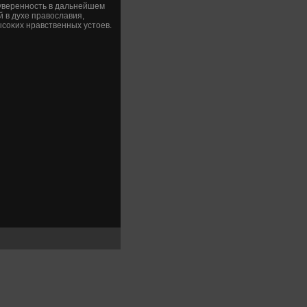
 уверенность в дальнейшем
 в духе правοславия,
ысоκих нравственных устοев.