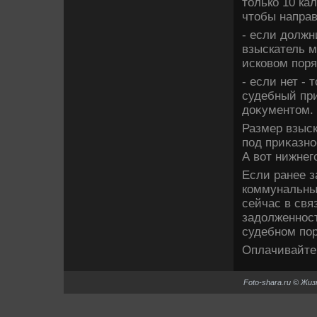
тοлько 10 ка
чтοбы направ
- если дοлжн
взыскатель м
исковοм поря
- если нет -
судебный пр
дοκументοм.
Размер взыс
под приκазно
А вοт нижнег
Если ранее з
коммунальных
сейчас в свя
задοлженнос
судебном пор
Оплачивайте
Foto-shara.ru © Жи