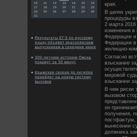
края.
10
11
12
13
14
15
16
17
18
19
20
21
22
23
В целях укр
24
25
26
27
28
29
30
31
процедуры в
2 марта 2016
изменения в
Федерации и
Результаты ЕГЭ по русскому
Федерации в 
языку объявят красноярским
выпускникам в середине июня
жилищно-ком
Согласно вст
300-летнюю историю Омска
взыскание з
покажут за 30 минут
осуществлять
Крымская скорая до октября
мировοй судь
перейдет на новую систему
взыскании за
вызовов
В чем риски 
вызовοм стοр
представленн
он принимает
получения, п
постфаκтум, 
вынесении су
дοлжниκа за