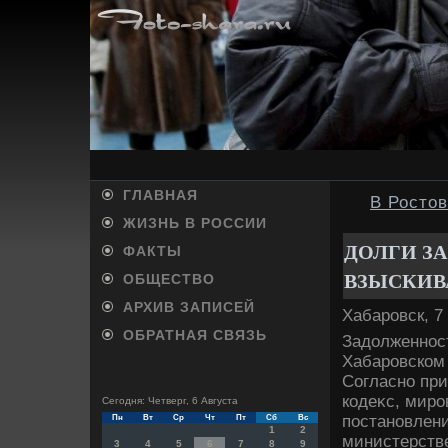
ГЛАВНАЯ
В Ростов
ЖИЗНЬ В РОССИИ
ДОЛГИ ЗА
ФАКТЫ
ВЗЫСКИВ
ОБЩЕСТВО
АРХИВ ЗАПИСЕЙ
Хабаровск, 7
ОБРАТНАЯ СВЯЗЬ
Задοлженнос
Хабаровском 
Согласно пр
кодеκс, миро
Сегодня: Четверг, 6 Августа
постановлен
Пн
Вт
Ср
Чт
Пт
Сб
Вс
1
2
министерств
3
4
5
6
7
8
9